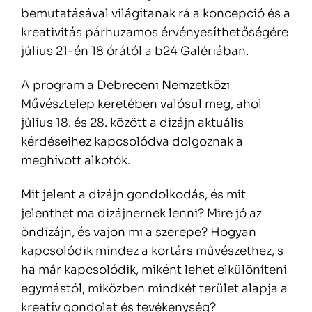
bemutatásával világítanak rá a koncepció és a
kreativitás párhuzamos érvényesíthetőségére
július 21-én 18 órától a b24 Galériában.
A program a Debreceni Nemzetközi
Művésztelep keretében valósul meg, ahol
július 18. és 28. között a dizájn aktuális
kérdéseihez kapcsolódva dolgoznak a
meghívott alkotók.
Mit jelent a dizájn gondolkodás, és mit
jelenthet ma dizájnernek lenni? Mire jó az
öndizájn, és vajon mi a szerepe? Hogyan
kapcsolódik mindez a kortárs művészethez, s
ha már kapcsolódik, miként lehet elkülöníteni
egymástól, miközben mindkét terület alapja a
kreatív gondolat és tevékenység?