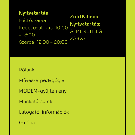
Nyitvatartás:
Zöld Kilincs
Hétfő: zárva
Nyitvatartás:
Kedd, csüt-vas: 10:00
ÁTMENETILEG
– 18:00
ZÁRVA
Szerda: 12:00 – 20:00
Rólunk
Művészetpedagógia
MODEM-gyűjtemény
Munkatársaink
Látogatói információk
Galéria