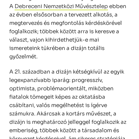
A
Debreceni Nemzetközi Művésztelep
ebben
az évben elsősorban a tervezett alkotás, a
megtervezés és megfontolás kérdéskörével
foglalkozik; többek között arra is keresve a
választ, vajon kihirdethetjük-e mai
ismereteink tükrében a dizájn totális
győzelmét.
A 21. században a dizájn kétségkívül az egyik
legexpanzívabb iparág: progresszív,
optimista, problémaorientált, miközben
fiatalok tömegeit képes az oktatásba
csábítani, valós megélhetést is ígérve
számukra. Akárcsak a kortárs művészet, a
dizájn is meghatározó jelleggel foglalkozik az
emberiség, többek között a társadalom és
környezet kérdéseivel, ám sikeres stratégiája