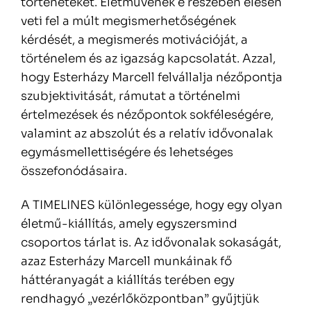
történeteket. Életművének e részében élesen
veti fel a múlt megismerhetőségének
kérdését, a megismerés motivációját, a
történelem és az igazság kapcsolatát. Azzal,
hogy Esterházy Marcell felvállalja nézőpontja
szubjektivitását, rámutat a történelmi
értelmezések és nézőpontok sokféleségére,
valamint az abszolút és a relatív idővonalak
egymásmellettiségére és lehetséges
összefonódásaira.
A TIMELINES különlegessége, hogy egy olyan
életmű-kiállítás, amely egyszersmind
csoportos tárlat is. Az idővonalak sokaságát,
azaz Esterházy Marcell munkáinak fő
háttéranyagát a kiállítás terében egy
rendhagyó „vezérlőközpontban” gyűjtjük