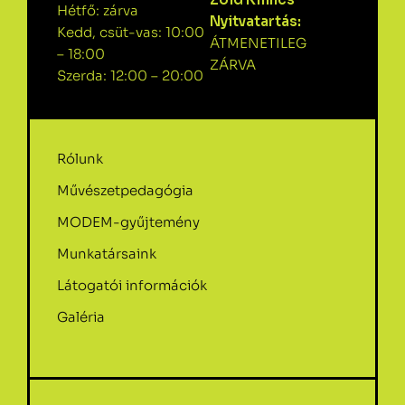
Hétfő: zárva
Nyitvatartás:
Kedd, csüt-vas: 10:00
ÁTMENETILEG
– 18:00
ZÁRVA
Szerda: 12:00 – 20:00
Rólunk
Művészetpedagógia
MODEM-gyűjtemény
Munkatársaink
Látogatói információk
Galéria