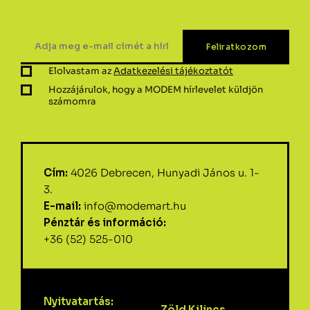
Elolvastam az
Adatkezelési tájékoztatót
Hozzájárulok, hogy a MODEM hírlevelet küldjön
számomra
Cím:
4026 Debrecen, Hunyadi János u. 1-
3.
E-mail:
info@modemart.hu
Pénztár és információ:
+36 (52) 525-010
Nyitvatartás:
Zöld Kilincs