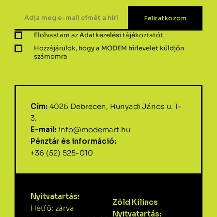
Elolvastam az
Adatkezelési tájékoztatót
Hozzájárulok, hogy a MODEM hírlevelet küldjön
számomra
Cím:
4026 Debrecen, Hunyadi János u. 1-
3.
E-mail:
info@modemart.hu
Pénztár és információ:
+36 (52) 525-010
Nyitvatartás:
Zöld Kilincs
Hétfő: zárva
Nyitvatartás: