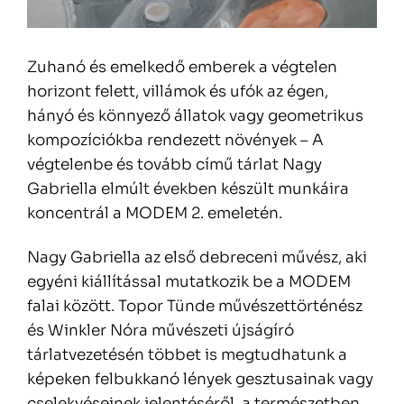
Zuhanó és emelkedő emberek a végtelen
horizont felett, villámok és ufók az égen,
hányó és könnyező állatok vagy geometrikus
kompozíciókba rendezett növények – A
végtelenbe és tovább című tárlat Nagy
Gabriella elmúlt években készült munkáira
koncentrál a MODEM 2. emeletén.
Nagy Gabriella az első debreceni művész, aki
egyéni kiállítással mutatkozik be a MODEM
falai között. Topor Tünde művészettörténész
és Winkler Nóra művészeti újságíró
tárlatvezetésén többet is megtudhatunk a
képeken felbukkanó lények gesztusainak vagy
cselekvéseinek jelentéséről, a természetben