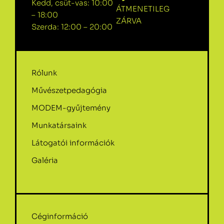
Kedd, csüt-vas: 10:00
ÁTMENETILEG
– 18:00
ZÁRVA
Szerda: 12:00 – 20:00
Rólunk
Művészetpedagógia
MODEM-gyűjtemény
Munkatársaink
Látogatói információk
Galéria
Céginformáció