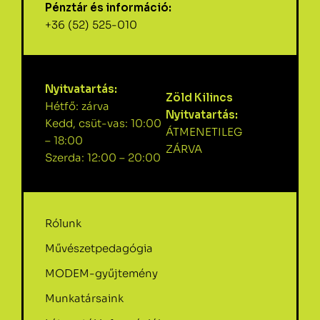
Pénztár és információ:
+36 (52) 525-010
Nyitvatartás:
Zöld Kilincs
Hétfő: zárva
Nyitvatartás:
Kedd, csüt-vas: 10:00
ÁTMENETILEG
– 18:00
ZÁRVA
Szerda: 12:00 – 20:00
Rólunk
Művészetpedagógia
MODEM-gyűjtemény
Munkatársaink