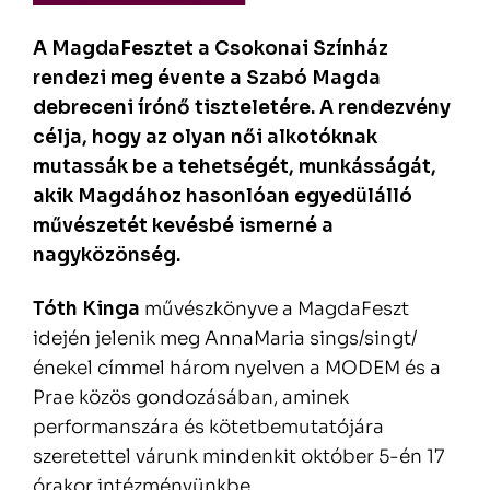
A MagdaFesztet a Csokonai Színház
rendezi meg évente a Szabó Magda
debreceni írónő tiszteletére. A rendezvény
célja, hogy az olyan női alkotóknak
mutassák be a tehetségét, munkásságát,
akik Magdához hasonlóan egyedülálló
művészetét kevésbé ismerné a
nagyközönség.
Tóth Kinga
művészkönyve a MagdaFeszt
idején jelenik meg AnnaMaria sings/singt/
énekel címmel három nyelven a MODEM és a
Prae közös gondozásában, aminek
performanszára és kötetbemutatójára
szeretettel várunk mindenkit október 5-én 17
órakor intézményünkbe.