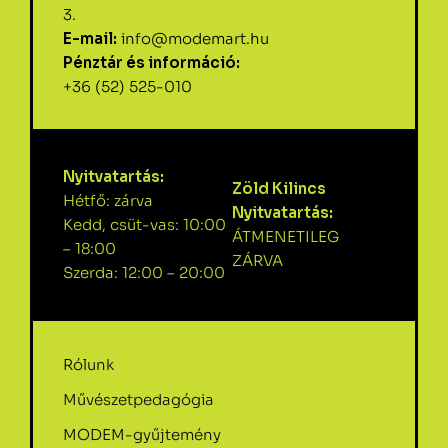
3.
E-mail:
info@modemart.hu
Pénztár és információ:
+36 (52) 525-010
Nyitvatartás:
Zöld Kilincs
Hétfő: zárva
Nyitvatartás:
Kedd, csüt-vas: 10:00
ÁTMENETILEG
– 18:00
ZÁRVA
Szerda: 12:00 – 20:00
Rólunk
Művészetpedagógia
MODEM-gyűjtemény