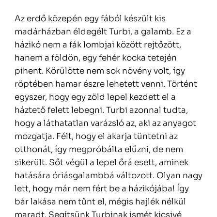
Az erdő közepén egy fából készült kis
madárházban éldegélt Turbi, a galamb. Ez a
házikó nem a fák lombjai között rejtőzött,
hanem a földön, egy fehér kocka tetején
pihent. Körülötte nem sok növény volt, így
röptében hamar észre lehetett venni. Történt
egyszer, hogy egy zöld lepel kezdett el a
háztető felett lebegni. Turbi azonnal tudta,
hogy a láthatatlan varázsló az, aki az anyagot
mozgatja. Félt, hogy el akarja tüntetni az
otthonát, így megpróbálta elűzni, de nem
sikerült. Sőt végül a lepel őrá esett, aminek
hatására óriásgalambbá változott. Olyan nagy
lett, hogy már nem fért be a házikójába! Így
bár lakása nem tűnt el, mégis hajlék nélkül
maradt. Segítsünk Turbinak ismét kicsivé