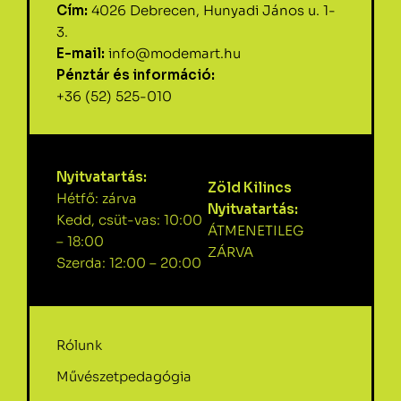
Cím:
4026 Debrecen, Hunyadi János u. 1-
3.
E-mail:
info@modemart.hu
Pénztár és információ:
+36 (52) 525-010
Nyitvatartás:
Zöld Kilincs
Hétfő: zárva
Nyitvatartás:
Kedd, csüt-vas: 10:00
ÁTMENETILEG
– 18:00
ZÁRVA
Szerda: 12:00 – 20:00
Rólunk
Művészetpedagógia