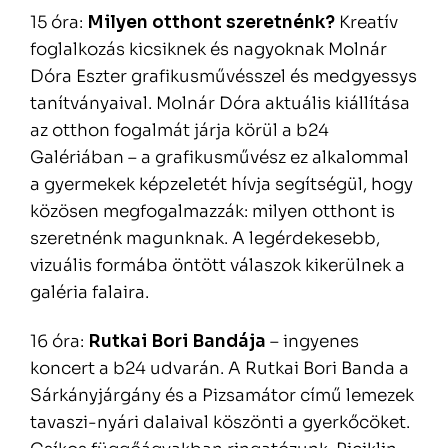
15 óra:
Milyen otthont szeretnénk?
Kreatív
foglalkozás kicsiknek és nagyoknak Molnár
Dóra Eszter grafikusművésszel és medgyessys
tanítványaival. Molnár Dóra aktuális kiállítása
az otthon fogalmát járja körül a b24
Galériában – a grafikusművész ez alkalommal
a gyermekek képzeletét hívja segítségül, hogy
közösen megfogalmazzák: milyen otthont is
szeretnénk magunknak. A legérdekesebb,
vizuális formába öntött válaszok kikerülnek a
galéria falaira.
16 óra:
Rutkai Bori Bandája
– ingyenes
koncert a b24 udvarán. A Rutkai Bori Banda a
Sárkányjárgány és a Pizsamátor című lemezek
tavaszi-nyári dalaival köszönti a gyerkőcöket.