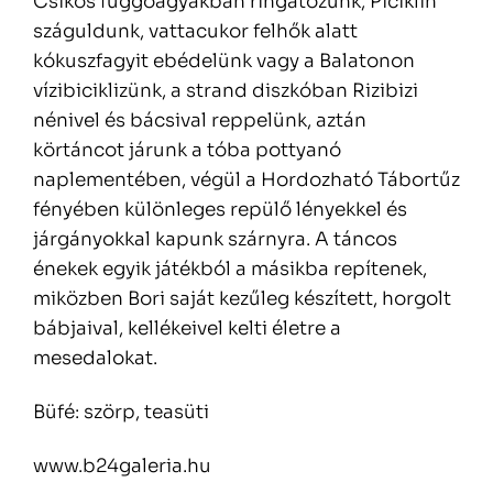
Csíkos függőágyakban ringatózunk, Piciklin
száguldunk, vattacukor felhők alatt
kókuszfagyit ebédelünk vagy a Balatonon
vízibiciklizünk, a strand diszkóban Rizibizi
nénivel és bácsival reppelünk, aztán
körtáncot járunk a tóba pottyanó
naplementében, végül a Hordozható Tábortűz
fényében különleges repülő lényekkel és
járgányokkal kapunk szárnyra. A táncos
énekek egyik játékból a másikba repítenek,
miközben Bori saját kezűleg készített, horgolt
bábjaival, kellékeivel kelti életre a
mesedalokat.
Büfé: szörp, teasüti
www.b24galeria.hu