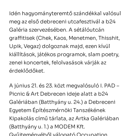
Idén hagyományteremtő szándékkal valósul
meg az első debreceni utcafesztivál a b24
Galéria szervezésében. A sétálóutcán
graffitisek (Chek, Kaos, Menetmen, Thisshit,
Upik, Vegaz) dolgoznak majd, ezen kívül
kiállítások, játékos programok, slam poetry,
zenei koncertek, felolvasások várják az
érdeklődőket.
A június 21. és 23. közt megvalósuló I. PAD –
Picnic & Art Debrecen ideje alatt a b24
Galériában (Batthyány u. 24.) a Debreceni
Egyetem Építészmérnöki Tanszékének
Kipakolás című tárlata, az Artka Galériában
(Batthyány u. 1.) a MODEM Kft.
Gyűjteményéből válogató Occupation