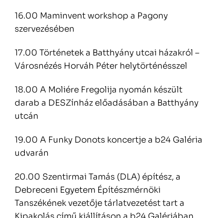
16.00 M
aminvent workshop a Pagony
szervezésében
17.00 Történetek a Batthyány utcai házakról –
Városnézés Horváh Péter helytörténésszel
18.00 A Moliére Fregolija nyomán készült
darab a DESZínház előadásában a Batthyány
utcán
19.00 A Funky Donots koncertje a b24 Galéria
udvarán
20.00 Szentirmai Tamás (DLA) építész, a
Debreceni Egyetem Építészmérnöki
Tanszékének vezetője tárlatvezetést tart a
Kipakolás című kiállításon a b24 Galériában