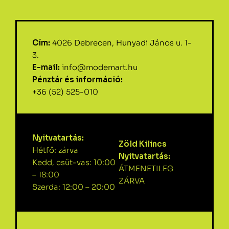
Cím:
4026 Debrecen, Hunyadi János u. 1-
3.
E-mail:
info@modemart.hu
Pénztár és információ:
+36 (52) 525-010
Nyitvatartás:
Zöld Kilincs
Hétfő: zárva
Nyitvatartás:
Kedd, csüt-vas: 10:00
ÁTMENETILEG
– 18:00
ZÁRVA
Szerda: 12:00 – 20:00