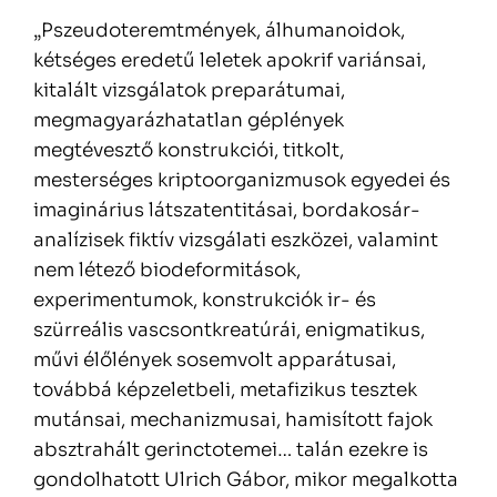
„Pszeudoteremtmények, álhumanoidok,
kétséges eredetű leletek apokrif variánsai,
kitalált vizsgálatok preparátumai,
megmagyarázhatatlan géplények
megtévesztő konstrukciói, titkolt,
mesterséges kriptoorganizmusok egyedei és
imaginárius látszatentitásai, bordakosár-
analízisek fiktív vizsgálati eszközei, valamint
nem létező biodeformitások,
experimentumok, konstrukciók ir- és
szürreális vascsontkreatúrái, enigmatikus,
művi élőlények sosemvolt apparátusai,
továbbá képzeletbeli, metafizikus tesztek
mutánsai, mechanizmusai, hamisított fajok
absztrahált gerinctotemei… talán ezekre is
gondolhatott Ulrich Gábor, mikor megalkotta