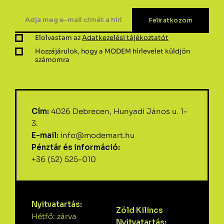
Elolvastam az
Adatkezelési tájékoztatót
Hozzájárulok, hogy a MODEM hírlevelet küldjön
számomra
Cím:
4026 Debrecen, Hunyadi János u. 1-
3.
E-mail:
info@modemart.hu
Pénztár és információ:
+36 (52) 525-010
Nyitvatartás:
Zöld Kilincs
Hétfő: zárva
Nyitvatartás: