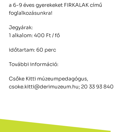
a 6-9 éves gyerekeket FIRKALAK című
foglalkozásunkra!
Jegyárak:
1 alkalom: 400 Ft / fő
időtartam: 60 perc
További információ:
Csőke Kitti múzeumpedagógus,
csoke.kitti@derimuzeum.hu;
20 33 93 840