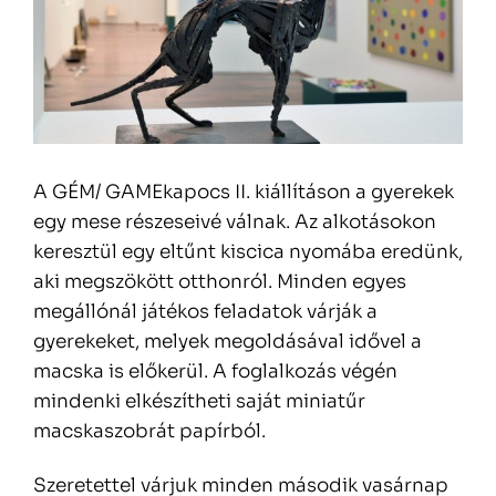
A GÉM/ GAMEkapocs II. kiállításon a gyerekek
egy mese részeseivé válnak. Az alkotásokon
keresztül egy eltűnt kiscica nyomába eredünk,
aki megszökött otthonról. Minden egyes
megállónál játékos feladatok várják a
gyerekeket, melyek megoldásával idővel a
macska is előkerül. A foglalkozás végén
mindenki elkészítheti saját miniatűr
macskaszobrát papírból.
Szeretettel várjuk minden második vasárnap