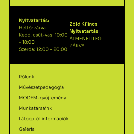
Nyitvatartás:
Zöld Kilincs
Hétfő: zárva
Nyitvatartás:
Kedd, csüt-vas: 10:00
ÁTMENETILEG
– 18:00
ZÁRVA
Szerda: 12:00 – 20:00
Rólunk
Művészetpedagógia
MODEM-gyűjtemény
Munkatársaink
Látogatói információk
Galéria