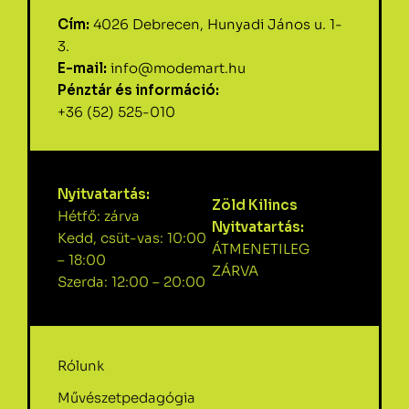
Cím:
4026 Debrecen, Hunyadi János u. 1-
3.
E-mail:
info@modemart.hu
Pénztár és információ:
+36 (52) 525-010
Nyitvatartás:
Zöld Kilincs
Hétfő: zárva
Nyitvatartás:
Kedd, csüt-vas: 10:00
ÁTMENETILEG
– 18:00
ZÁRVA
Szerda: 12:00 – 20:00
Rólunk
Művészetpedagógia