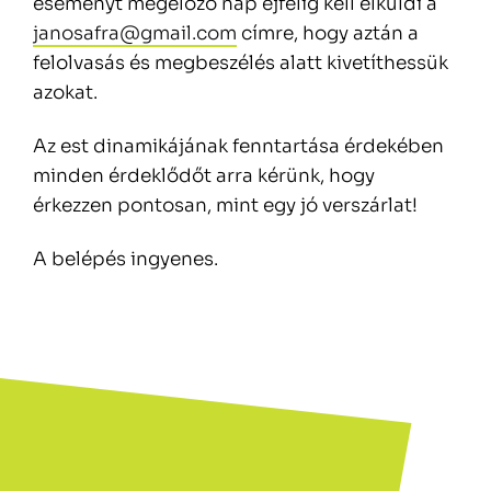
eseményt megelőző nap éjfélig kell elküldi a
janosafra@gmail.com
címre, hogy aztán a
felolvasás és megbeszélés alatt kivetíthessük
azokat.
Az est dinamikájának fenntartása érdekében
minden érdeklődőt arra kérünk, hogy
érkezzen pontosan, mint egy jó verszárlat!
A belépés ingyenes.