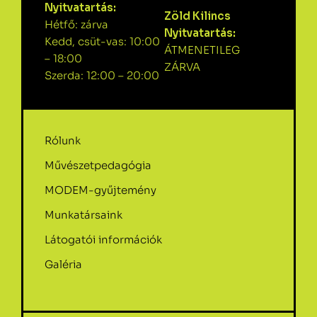
Nyitvatartás:
Zöld Kilincs
Hétfő: zárva
Nyitvatartás:
Kedd, csüt-vas: 10:00
ÁTMENETILEG
– 18:00
ZÁRVA
Szerda: 12:00 – 20:00
Rólunk
Művészetpedagógia
MODEM-gyűjtemény
Munkatársaink
Látogatói információk
Galéria