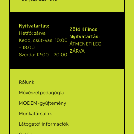
Nyitvatartás:
Zöld Kilincs
Hétfő: zárva
Nyitvatartás:
Kedd, csüt-vas: 10:00
ÁTMENETILEG
– 18:00
ZÁRVA
Szerda: 12:00 – 20:00
Rólunk
Művészetpedagógia
MODEM-gyűjtemény
Munkatársaink
Látogatói információk