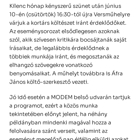
Kilenc hónap kényszerű szünet után június
10-én (csütörtök) 16:30-tól újra Versműhelyre
várjuk a kortárs költészet iránt érdeklődőket.
Az eseménysorozat elsődlegesen azoknak
szól, akik szívesen kritikára bocsájtanák saját
írásaikat, de legalábbis érdeklődnek a
többiek munkája iránt, és megosztanák az
elhangzó szövegekre vonatkozó
benyomásaikat. A műhelyt továbbra is Áfra
János költő-szerkesztő vezeti.
Jó idő esetén a MODEM belső udvarán tartjuk
a programot, ezért a közös munka
tekintetében előnyt jelent, ha néhány
példányban mindenki magával hozza a
felolvasásra szánt verseit, valamint az
eseményt megelőző nap éjfélig elküldi azokat