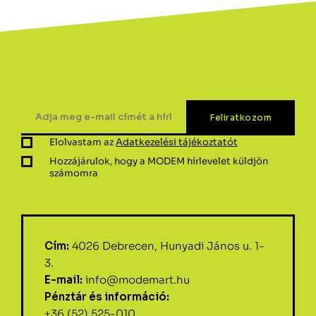
Elolvastam az
Adatkezelési tájékoztatót
Hozzájárulok, hogy a MODEM hírlevelet küldjön
számomra
Cím:
4026 Debrecen, Hunyadi János u. 1-
3.
E-mail:
info@modemart.hu
Pénztár és információ:
+36 (52) 525-010