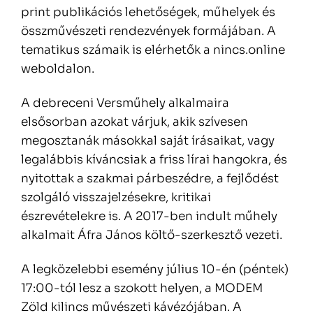
print publikációs lehetőségek, műhelyek és
összművészeti rendezvények formájában. A
tematikus számaik is elérhetők a nincs.online
weboldalon.
A debreceni Versműhely alkalmaira
elsősorban azokat várjuk, akik szívesen
megosztanák másokkal saját írásaikat, vagy
legalábbis kíváncsiak a friss lírai hangokra, és
nyitottak a szakmai párbeszédre, a fejlődést
szolgáló visszajelzésekre, kritikai
észrevételekre is. A 2017-ben indult műhely
alkalmait Áfra János költő-szerkesztő vezeti.
A legközelebbi esemény július 10-én (péntek)
17:00-tól lesz a szokott helyen, a MODEM
Zöld kilincs művészeti kávézójában. A