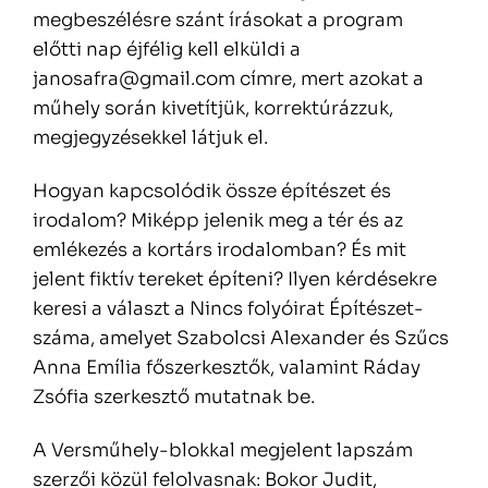
megbeszélésre szánt írásokat a program
előtti nap éjfélig kell elküldi a
janosafra@gmail.com címre, mert azokat a
műhely során kivetítjük, korrektúrázzuk,
megjegyzésekkel látjuk el.
Hogyan kapcsolódik össze építészet és
irodalom? Miképp jelenik meg a tér és az
emlékezés a kortárs irodalomban? És mit
jelent fiktív tereket építeni? Ilyen kérdésekre
keresi a választ a Nincs folyóirat Építészet-
száma, amelyet Szabolcsi Alexander és Szűcs
Anna Emília főszerkesztők, valamint Ráday
Zsófia szerkesztő mutatnak be.
A Versműhely-blokkal megjelent lapszám
szerzői közül felolvasnak: Bokor Judit,