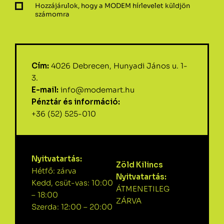
Hozzájárulok, hogy a MODEM hírlevelet küldjön
számomra
Cím:
4026 Debrecen, Hunyadi János u. 1-
3.
E-mail:
info@modemart.hu
Pénztár és információ:
+36 (52) 525-010
Nyitvatartás:
Zöld Kilincs
Hétfő: zárva
Nyitvatartás:
Kedd, csüt-vas: 10:00
ÁTMENETILEG
– 18:00
ZÁRVA
Szerda: 12:00 – 20:00