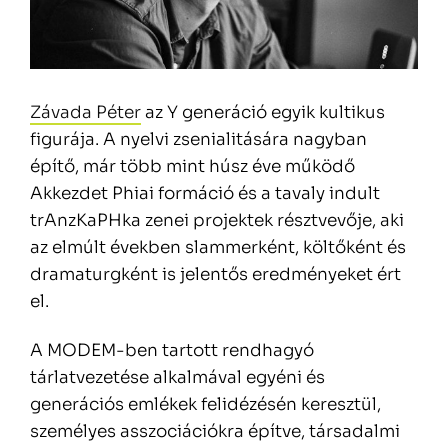
Závada Péter
az Y generáció egyik kultikus
figurája. A nyelvi zsenialitására nagyban
építő, már több mint húsz éve működő
Akkezdet Phiai formáció és a tavaly indult
trAnzKaPHka zenei projektek résztvevője, aki
az elmúlt években slammerként, költőként és
dramaturgként is jelentős eredményeket ért
el.
A MODEM-ben tartott rendhagyó
tárlatvezetése alkalmával egyéni és
generációs emlékek felidézésén keresztül,
személyes asszociációkra építve, társadalmi