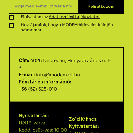
Elolvastam az
Adatkezelési tájékoztatót
Hozzájárulok, hogy a MODEM hírlevelet küldjön
számomra
Cím:
4026 Debrecen, Hunyadi János u. 1-
3.
E-mail:
info@modemart.hu
Pénztár és információ:
+36 (52) 525-010
Nyitvatartás:
Zöld Kilincs
Hétfő: zárva
Nyitvatartás:
Kedd, csüt-vas: 10:00