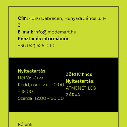
Cím:
4026 Debrecen, Hunyadi János u. 1-
3.
E-mail:
info@modemart.hu
Pénztár és információ:
+36 (52) 525-010
Nyitvatartás:
Zöld Kilincs
Hétfő: zárva
Nyitvatartás:
Kedd, csüt-vas: 10:00
ÁTMENETILEG
– 18:00
ZÁRVA
Szerda: 12:00 – 20:00
Rólunk