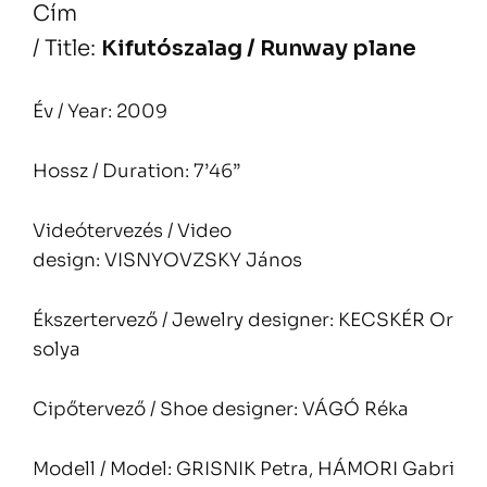
Cím
/ Title:
Kifutószalag / Runway plane
Év / Year: 2009
Hossz / Duration: 7’46”
Videótervezés / Video
design: VISNYOVZSKY János
Ékszertervező / Jewelry designer: KECSKÉR Or
solya
Cipőtervező / Shoe designer: VÁGÓ Réka
Modell / Model: GRISNIK Petra, HÁMORI Gabri