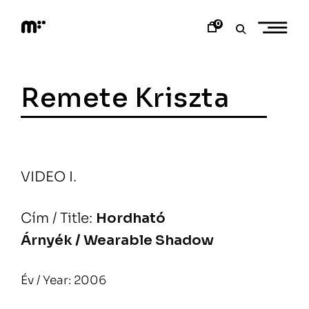
Skip
to
0
content
M
o
d
e
Remete Kriszta
m
a
r
t
VIDEO I.
Cím / Title:
Hordható
Árnyék / Wearable Shadow
Év / Year: 2006