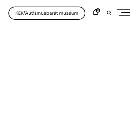
0
KÉK/Autizmusbarát múzeum