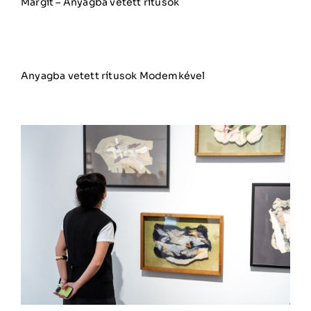
Margit – Anyagba vetett rítusok
Anyagba vetett rítusok Modemkével