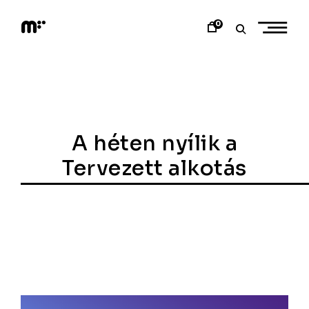
Skip
to
0
content
M
o
d
e
m
a
r
t
A héten nyílik a
Tervezett alkotás