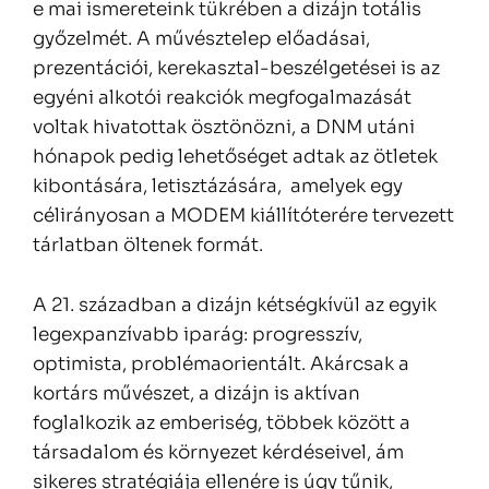
e mai ismereteink tükrében a dizájn totális
győzelmét. A művésztelep előadásai,
prezentációi, kerekasztal-beszélgetései is az
egyéni alkotói reakciók megfogalmazását
voltak hivatottak ösztönözni, a DNM utáni
hónapok pedig lehetőséget adtak az ötletek
kibontására, letisztázására, amelyek egy
célirányosan a MODEM kiállítóterére tervezett
tárlatban öltenek formát.
A 21. században a dizájn kétségkívül az egyik
legexpanzívabb iparág: progresszív,
optimista, problémaorientált. Akárcsak a
kortárs művészet, a dizájn is aktívan
foglalkozik az emberiség, többek között a
társadalom és környezet kérdéseivel, ám
sikeres stratégiája ellenére is úgy tűnik,