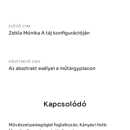
Bejegyzés
navigáció
ELŐZŐ CIKK
Zsikla Mónika A táj konfigurációján
KÖVETKEZŐ CIKK
Az absztrakt esélyei a műtárgypiacon
Kapcsolódó
Művészetpedagógiai foglalkozás: Kányási Holb