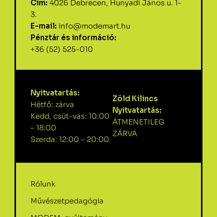
Cím:
4026 Debrecen, Hunyadi János u. 1-
3.
E-mail:
info@modemart.hu
Pénztár és információ:
+36 (52) 525-010
Nyitvatartás:
Zöld Kilincs
Hétfő: zárva
Nyitvatartás:
Kedd, csüt-vas: 10:00
ÁTMENETILEG
– 18:00
ZÁRVA
Szerda: 12:00 – 20:00
Rólunk
Művészetpedagógia