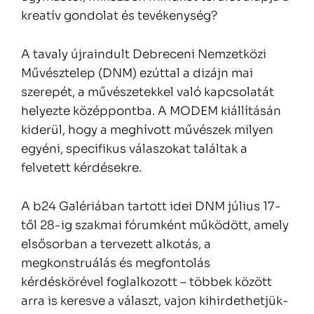
kreatív gondolat és tevékenység?
A tavaly újraindult Debreceni Nemzetközi
Művésztelep (DNM) ezúttal a dizájn mai
szerepét, a művészetekkel való kapcsolatát
helyezte középpontba. A MODEM kiállításán
kiderül, hogy a meghívott művészek milyen
egyéni, specifikus válaszokat találtak a
felvetett kérdésekre.
A b24 Galériában tartott idei DNM július 17-
től 28-ig szakmai fórumként működött, amely
elsősorban a tervezett alkotás, a
megkonstruálás és megfontolás
kérdéskörével foglalkozott – többek között
arra is keresve a választ, vajon kihirdethetjük-