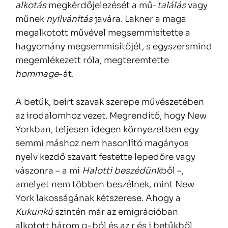
alkotás
megkérdőjelezését a mű-
találás
vagy
műnek
nyilvánítás
javára. Lakner a maga
megalkotott művével megsemmisítette a
hagyomány megsemmisítőjét, s egyszersmind
megemlékezett róla, megteremtette
hommage
-át.
A betűk, beírt szavak szerepe művészetében
az irodalomhoz vezet. Megrendítő, hogy New
Yorkban, teljesen idegen környezetben egy
semmi máshoz nem hasonlító magányos
nyelv kezdő szavait festette lepedőre vagy
vászonra – a mi
Halotti beszédünk
ből –,
amelyet nem többen beszélnek, mint New
York lakosságának kétszerese. Ahogy a
Kukurikú
szintén már az emigrációban
alkotott három q-ból és az r és i betűkből