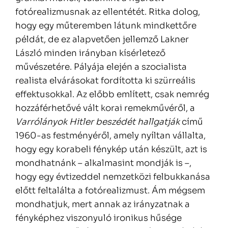
fotórealizmusnak az ellentétét. Ritka dolog,
hogy egy műteremben látunk mindkettőre
példát, de ez alapvetően jellemző Lakner
László minden irányban kísérletező
művészetére. Pályája elején a szocialista
realista elvárásokat fordította ki szürreális
effektusokkal. Az előbb említett, csak nemrég
hozzáférhetővé vált korai remekművéről, a
Varrólányok Hitler beszédét hallgatják
című
1960-as festményéről, amely nyíltan vállalta,
hogy egy korabeli fénykép után készült, azt is
mondhatnánk – alkalmasint mondják is –,
hogy egy évtizeddel nemzetközi felbukkanása
előtt feltalálta a fotórealizmust. Ám mégsem
mondhatjuk, mert annak az irányzatnak a
fényképhez viszonyuló ironikus hűsége