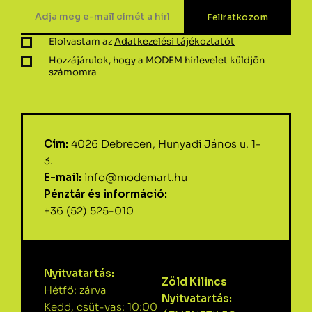
Elolvastam az
Adatkezelési tájékoztatót
Hozzájárulok, hogy a MODEM hírlevelet küldjön
számomra
Cím:
4026 Debrecen, Hunyadi János u. 1-
3.
E-mail:
info@modemart.hu
Pénztár és információ:
+36 (52) 525-010
Nyitvatartás:
Zöld Kilincs
Hétfő: zárva
Nyitvatartás:
Kedd, csüt-vas: 10:00