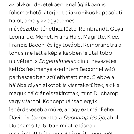
az olykor idézetekben, analógiákban is
fölismerhető kiterjedt diakronikus kapcsolati
hálót, amely az egyetemes
művészettörténethez fűzte. Rembrandt, Goya,
Leonardo, Monet, Frans Hals, Magritte, Klee,
Francis Bacon, és így tovább. Rembrandtra a
tónus mellett a kép a képben is utal több
művében, s
Engedelmesen
című nevezetes
kettős festménye szerintem Baconnel való
párbeszédben születhetett meg. S ebbe a
hálóba olyan alkotók is visszakerültek, akik a
maguk hálóját elszakították, mint Duchamp
vagy Warhol. Konceptuálisan egyik
legérdekesebb műve, ahogy ezt már Fehér
Dávid is észrevette, a
Duchamp fésűje
, ahol
Duchamp 1916-ban műalkotásnak
nyilvánított hétköznapi tárgyát – egy acél