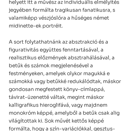
helyett itt a művész az individuális elmélyítés
jegyében formálta tragikusan fanatikusra, s
valamiképp vészjóslóra a hűséges német
midinette-ek portréit.
A sort folytathatnánk az absztrakció és a
figurativitás együttes fenntartásával, a
realisztikus előzmények absztrahálásával, a
betűk és számok megjelenésével a
festményeken, amelyek olykor magukká e
számokká vagy betűkké redukálódtak, máskor
gondosan megfestett könyv-címlappá,
távirat-üzenetté váltak, megint máskor
kalligrafikus hieroglifává, vagy majdnem
monokróm képpé, amelyből a betűk csak alig
világítottak ki. Sok művét kettős képpé
formálta, hogy a szín-variációkkal, gesztus-