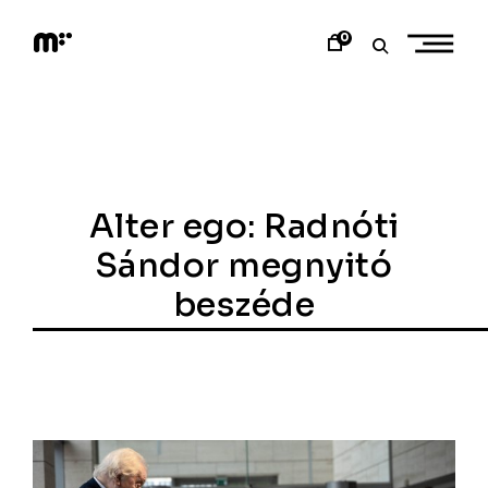
Skip
to
0
content
M
o
d
e
m
a
r
t
Alter ego: Radnóti
Sándor megnyitó
beszéde