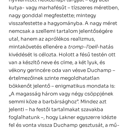
kutya- vagy marhafésűt – tízszeres méretben,
nagy gonddal megfestette; mintegy
visszafestette a hagyományba. A nagy méret
nemcsak a szellemi tartalom jelentőségére
utal, hanem az aprólékos realizmus,
mintakövetés ellenére a
tromp-l’oeil
-hatás
kivédését is célozta. Holott a fésű testén ott
van a készítő neve és címe, a két lyuk, és
vékony gerincére oda van vésve Duchamp –
értelmezőinek szinte megoldhatatlan
bökkenőt jelentő – enigmatikus mondata is:
„A magasság három vagy négy csöppjének
semmi köze a barbársághoz”. Mindez azt
jelenti – ha festői tartalmakat szavakba
foglalhatunk –, hogy Lakner egyszerre idézte
fel és vonta vissza Duchamp gesztusát, a mű-