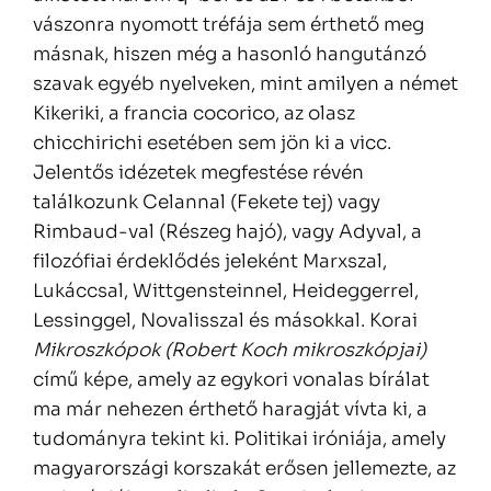
vászonra nyomott tréfája sem érthető meg
másnak, hiszen még a hasonló hangutánzó
szavak egyéb nyelveken, mint amilyen a német
Kikeriki, a francia cocorico, az olasz
chicchirichi esetében sem jön ki a vicc.
Jelentős idézetek megfestése révén
találkozunk Celannal (Fekete tej) vagy
Rimbaud-val (Részeg hajó), vagy Adyval, a
filozófiai érdeklődés jeleként Marxszal,
Lukáccsal, Wittgensteinnel, Heideggerrel,
Lessinggel, Novalisszal és másokkal. Korai
Mikroszkópok (Robert Koch mikroszkópjai)
című képe, amely az egykori vonalas bírálat
ma már nehezen érthető haragját vívta ki, a
tudományra tekint ki. Politikai iróniája, amely
magyarországi korszakát erősen jellemezte, az