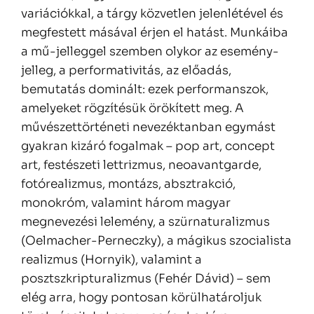
variációkkal, a tárgy közvetlen jelenlétével és
megfestett másával érjen el hatást. Munkáiba
a mű-jelleggel szemben olykor az esemény-
jelleg, a performativitás, az előadás,
bemutatás dominált: ezek performanszok,
amelyeket rögzítésük örökített meg. A
művészettörténeti nevezéktanban egymást
gyakran kizáró fogalmak – pop art, concept
art, festészeti lettrizmus, neoavantgarde,
fotórealizmus, montázs, absztrakció,
monokróm, valamint három magyar
megnevezési lelemény, a szürnaturalizmus
(Oelmacher-Perneczky), a mágikus szocialista
realizmus (Hornyik), valamint a
posztszkripturalizmus (Fehér Dávid) – sem
elég arra, hogy pontosan körülhatároljuk