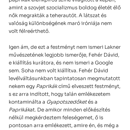
amint a szovjet szocializmus boldog életét élő
nők megrakták a teherautót. A látszat és
valóság különbségének maró iróniája nem
volt félreérthető.
Igen ám, de ezt a festményt nem ismeri Lakner
művészetének legjobb ismerője, Fehér Dávid,
e kiállítás kurátora, és nem ismeri a Google
sem. Soha nem volt kiállítva. Fehér Dávid
levélváltásunkban tapintatosan megmutatott
nekem egy
Paprikák
című elveszett festményt,
s ez arra indított, hogy talán emlékezetem
kontaminálta a
Gyapotszedőket
és a
Paprikák
at. De amikor minden előkészítés
nélkül megkérdeztem feleségemet, ő is
pontosan arra emlékezett, amire én, és még a