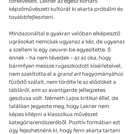
törekvéseit. Lakner az egész kortárs
képzőművészeti kultúrát ki akarta próbálni és
továbbfejleszteni.
Mindazonáltal e gyakran valóban elképesztő
ugrásokat nemcsak ugyanaz a kéz, de ugyanaz
a szellem is egy
oeuvre
-be egyesítette. S
ennek – ha nem tévedek – az az oka, hogy
bármilyen messze rugaszkodott kísérleteivel,
nem szakította el a
grand art
hagyományához
fűződő szálait, nem törölte le az elődöket a
tábláról, ami az avantgarde jellegzetes
gesztusa volt. Németh Lajos kritikai éllel, de
találóan jegyezte meg, hogy Lakner nem
képes kilépni a klasszikus művészet
kategóriarendszeréből. Pozitív formában ezt
úgy fejezhetnénk ki, hogy fenn akarta tartani