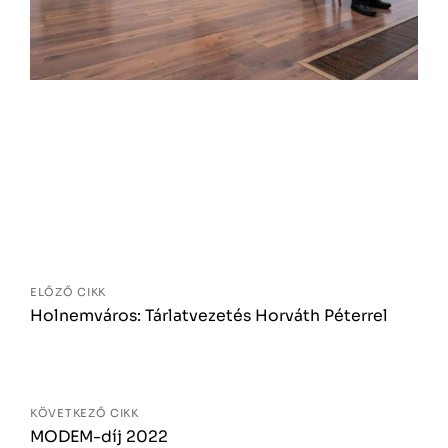
Bejegyzés
navigáció
ELŐZŐ CIKK
Holnemváros: Tárlatvezetés Horváth Péterrel
KÖVETKEZŐ CIKK
MODEM-díj 2022