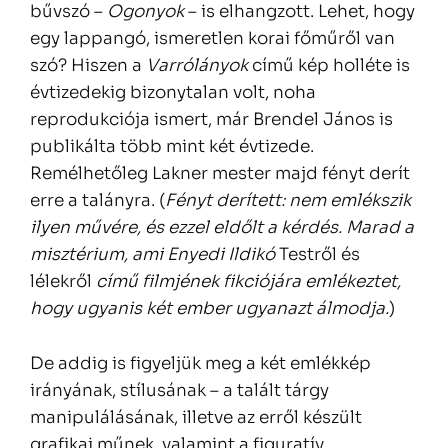
bűvszó –
Ogonyok
– is elhangzott. Lehet, hogy
egy lappangó, ismeretlen korai főműről van
szó? Hiszen a
Varrólányok
című kép holléte is
évtizedekig bizonytalan volt, noha
reprodukciója ismert, már Brendel János is
publikálta több mint két évtizede.
Remélhetőleg Lakner mester majd fényt derít
erre a talányra. (
Fényt derített: nem emlékszik
ilyen művére, és ezzel eldőlt a kérdés. Marad a
misztérium, ami Enyedi Ildikó
Testről és
lélekről
című filmjének fikciójára emlékeztet,
hogy ugyanis két ember ugyanazt álmodja.
)
De addig is figyeljük meg a két emlékkép
irányának, stílusának – a talált tárgy
manipulálásának, illetve az erről készült
grafikai műnek, valamint a figuratív