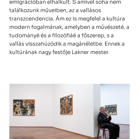
emigrációban elhalkult. S amivel soha nem
találkozunk műveiben, az a vallásos
transzcendencia. Ám ez is megfelel a kultúra
modern fogalmának, amelyben a művészeté, a
tudományé és a filozófiáé a főszerep, s a
vallás visszahúzódik a magánéletbe. Ennek a
kultúrának nagy festője Lakner mester.