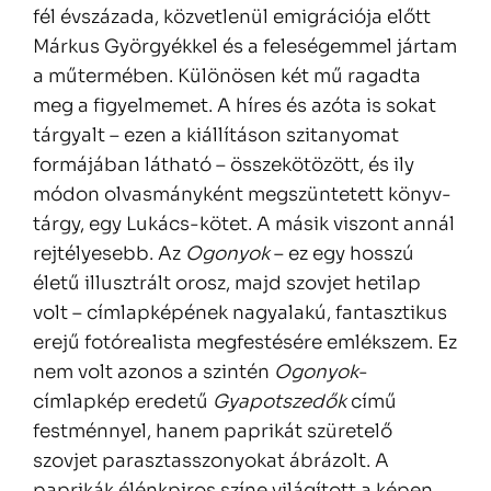
fél évszázada, közvetlenül emigrációja előtt
Márkus Györgyékkel és a feleségemmel jártam
a műtermében. Különösen két mű ragadta
meg a figyelmemet. A híres és azóta is sokat
tárgyalt – ezen a kiállításon szitanyomat
formájában látható – összekötözött, és ily
módon olvasmányként megszüntetett könyv-
tárgy, egy Lukács-kötet. A másik viszont annál
rejtélyesebb. Az
Ogonyok
– ez egy hosszú
életű illusztrált orosz, majd szovjet hetilap
volt – címlapképének nagyalakú, fantasztikus
erejű fotórealista megfestésére emlékszem. Ez
nem volt azonos a szintén
Ogonyok
-
címlapkép eredetű
Gyapotszedők
című
festménnyel, hanem paprikát szüretelő
szovjet parasztasszonyokat ábrázolt. A
paprikák élénkpiros színe világított a képen,