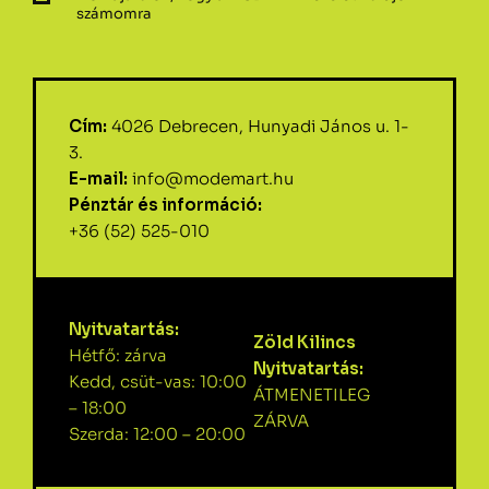
számomra
Cím:
4026 Debrecen, Hunyadi János u. 1-
3.
E-mail:
info@modemart.hu
Pénztár és információ:
+36 (52) 525-010
Nyitvatartás:
Zöld Kilincs
Hétfő: zárva
Nyitvatartás:
Kedd, csüt-vas: 10:00
ÁTMENETILEG
– 18:00
ZÁRVA
Szerda: 12:00 – 20:00