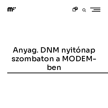
Skip
to
0
content
M
o
d
e
m
a
r
t
Anyag. DNM nyitónap
szombaton a MODEM-
ben