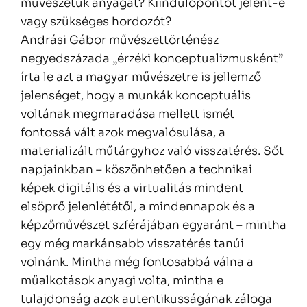
művészetük anyagát? Kiindulópontot jelent-e
vagy szükséges hordozót?
Andrási Gábor művészettörténész
negyedszázada „érzéki konceptualizmusként”
írta le azt a magyar művészetre is jellemző
jelenséget, hogy a munkák konceptuális
voltának megmaradása mellett ismét
fontossá vált azok megvalósulása, a
materializált műtárgyhoz való visszatérés. Sőt
napjainkban – köszönhetően a technikai
képek digitális és a virtualitás mindent
elsöprő jelenlététől, a mindennapok és a
képzőművészet szférájában egyaránt – mintha
egy még markánsabb visszatérés tanúi
volnánk. Mintha még fontosabbá válna a
műalkotások anyagi volta, mintha e
tulajdonság azok autentikusságának záloga