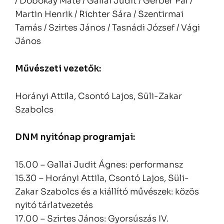
/ Dobokay Máté / Gallai Judit / Gerber Pál /
Martin Henrik / Richter Sára / Szentirmai
Tamás / Szirtes János / Tasnádi József / Vági
János
Művészeti vezetők:
Horányi Attila, Csontó Lajos, Süli-Zakar
Szabolcs
DNM nyitónap programjai:
15.00 – Gallai Judit Ágnes: performansz
15.30 – Horányi Attila, Csontó Lajos, Süli-
Zakar Szabolcs és a kiállító művészek: közös
nyitó tárlatvezetés
17.00 – Szirtes János: Gyorsúszás IV.