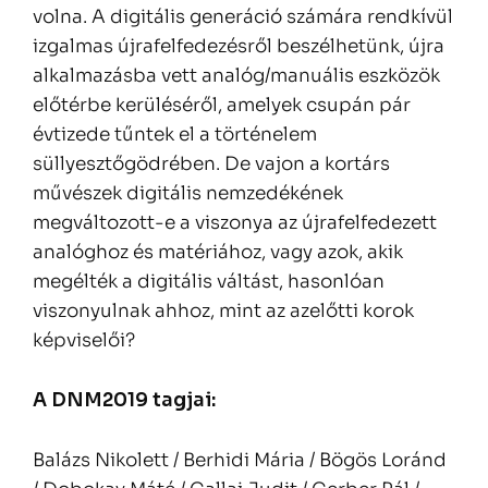
volna. A digitális generáció számára rendkívül
izgalmas újrafelfedezésről beszélhetünk, újra
alkalmazásba vett analóg/manuális eszközök
előtérbe kerüléséről, amelyek csupán pár
évtizede tűntek el a történelem
süllyesztőgödrében. De vajon a kortárs
művészek digitális nemzedékének
megváltozott-e a viszonya az újrafelfedezett
analóghoz és matériához, vagy azok, akik
megélték a digitális váltást, hasonlóan
viszonyulnak ahhoz, mint az azelőtti korok
képviselői?
A DNM2019 tagjai:
Balázs Nikolett / Berhidi Mária / Bögös Loránd