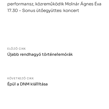
performansz, közreműködik Molnár Ágnes Éva
17.30 – Sonus ütőegyüttes: koncert
Bejegyzés
navigáció
ELŐZŐ CIKK
Újabb rendhagyó történelemórák
KÖVETKEZŐ CIKK
Épül a DNM kiállítása