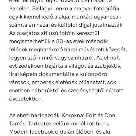
éveinek egyik legfontosabb kiállításán, a
Panelen. Szilágyi Lenke a magyar fotográfia
egyik kiemelkedő alakja, munkáit ugyancsak
számtalan hazai és külföldi díjjal jutalmazták.
Az ő sajátos stílusú fotóin keresztül
megismerhetjük a 80-as évek második
felének meghatározó hazai művészeti közegét,
legyen szó filmről vagy színházról. Az elmúlt
évtizedekben bejárta a világot és szubjektív,
lírai képein dokumentálta a különböző
városok, emberek életének pillanatait, sok
esetben háborúktól és szegénységtől sújtott
övezetekben.
Az eheti házigazdák: Koroknai Edit és Don
Tamás. Tartsatok velünk minél többen a
Modem facebook oldalán élőben, és aki