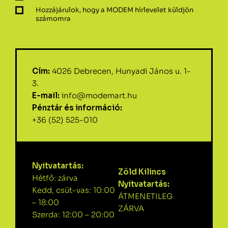
Hozzájárulok, hogy a MODEM hírlevelet küldjön
számomra
Cím:
4026 Debrecen, Hunyadi János u. 1-
3.
E-mail:
info@modemart.hu
Pénztár és információ:
+36 (52) 525-010
Nyitvatartás:
Zöld Kilincs
Hétfő: zárva
Nyitvatartás:
Kedd, csüt-vas: 10:00
ÁTMENETILEG
– 18:00
ZÁRVA
Szerda: 12:00 – 20:00