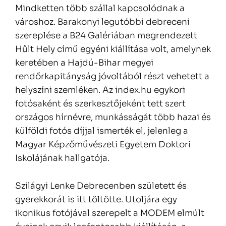
Mindketten több szállal kapcsolódnak a
városhoz. Barakonyi legutóbbi debreceni
szereplése a B24 Galériában megrendezett
Hűlt Hely című egyéni kiállítása volt, amelynek
keretében a Hajdú-Bihar megyei
rendőrkapitányság jóvoltából részt vehetett a
helyszíni szemléken. Az index.hu egykori
fotósaként és szerkesztőjeként tett szert
országos hírnévre, munkásságát több hazai és
külföldi fotós díjjal ismerték el, jelenleg a
Magyar Képzőművészeti Egyetem Doktori
Iskolájának hallgatója.
Szilágyi Lenke Debrecenben született és
gyerekkorát is itt töltötte. Utoljára egy
ikonikus fotójával szerepelt a MODEM elmúlt