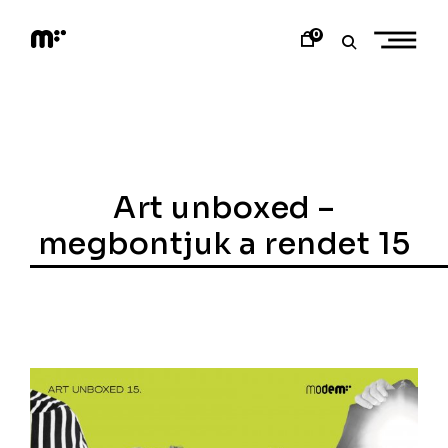
Skip
to
0
content
M
o
d
e
m
a
r
t
Art unboxed –
megbontjuk a rendet 15