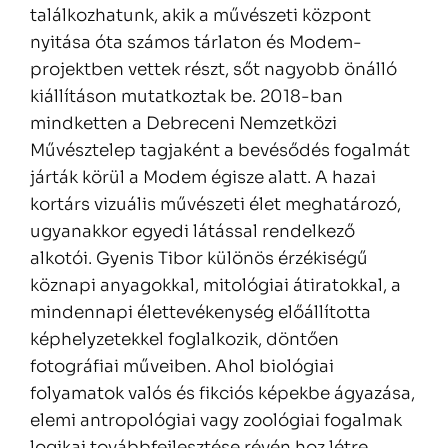
találkozhatunk, akik a művészeti központ
nyitása óta számos tárlaton és Modem-
projektben vettek részt, sőt nagyobb önálló
kiállításon mutatkoztak be. 2018-ban
mindketten a Debreceni Nemzetközi
Művésztelep tagjaként a bevésődés fogalmát
járták körül a Modem égisze alatt. A hazai
kortárs vizuális művészeti élet meghatározó,
ugyanakkor egyedi látással rendelkező
alkotói. Gyenis Tibor különös érzékiségű
köznapi anyagokkal, mitológiai átiratokkal, a
mindennapi élettevékenység előállította
képhelyzetekkel foglalkozik, döntően
fotográfiai műveiben. Ahol biológiai
folyamatok valós és fikciós képekbe ágyazása,
elemi antropológiai vagy zoológiai fogalmak
logikai továbbfejlesztése révén hoz létre