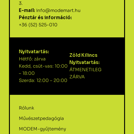
3.
E-mail:
info@modemart.hu
Pénztár és információ:
+36 (52) 525-010
Nyitvatartás:
Zöld Kilincs
Hétfő: zárva
Nyitvatartás:
Kedd, csüt-vas: 10:00
ÁTMENETILEG
– 18:00
ZÁRVA
Szerda: 12:00 – 20:00
Rólunk
Művészetpedagógia
MODEM-gyűjtemény