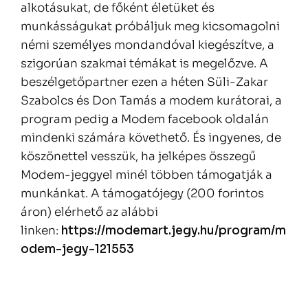
alkotásukat, de főként életüket és
munkásságukat próbáljuk meg kicsomagolni
némi személyes mondandóval kiegészítve, a
szigorúan szakmai témákat is megelőzve. A
beszélgetőpartner ezen a héten Süli-Zakar
Szabolcs és Don Tamás a modem kurátorai, a
program pedig a Modem facebook oldalán
mindenki számára követhető. És ingyenes, de
köszönettel vesszük, ha jelképes összegű
Modem-jeggyel minél többen támogatják a
munkánkat. A támogatójegy (200 forintos
áron) elérhető az alábbi
linken:
https://modemart.jegy.hu/program/m
odem-jegy-121553