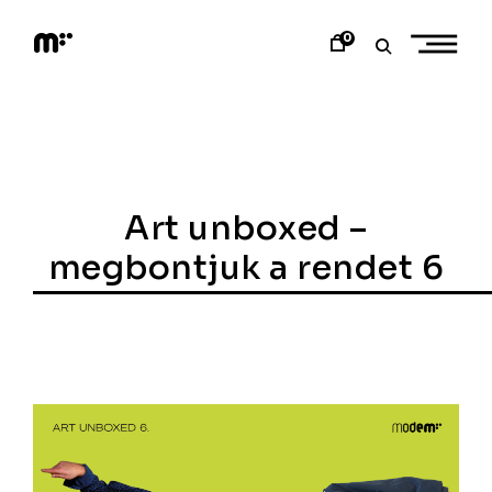
Skip
to
0
content
M
o
d
e
m
a
r
t
Art unboxed –
megbontjuk a rendet 6