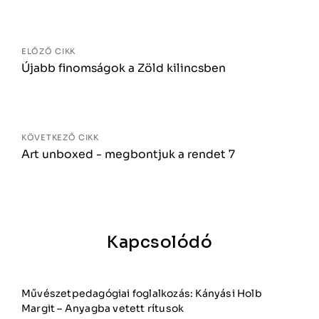
Bejegyzés
navigáció
ELŐZŐ CIKK
Újabb finomságok a Zöld kilincsben
KÖVETKEZŐ CIKK
Art unboxed - megbontjuk a rendet 7
Kapcsolódó
Művészetpedagógiai foglalkozás: Kányási Holb
Margit – Anyagba vetett rítusok