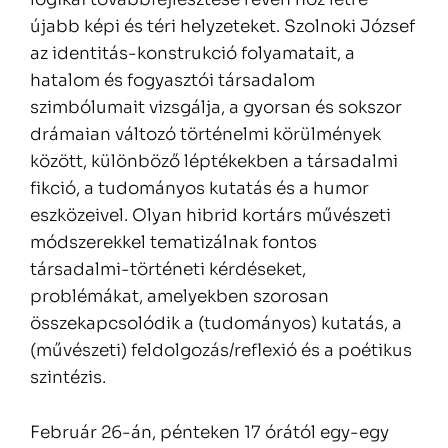
újabb képi és téri helyzeteket. Szolnoki József
az identitás-konstrukció folyamatait, a
hatalom és fogyasztói társadalom
szimbólumait vizsgálja, a gyorsan és sokszor
drámaian változó történelmi körülmények
között, különböző léptékekben a társadalmi
fikció, a tudományos kutatás és a humor
eszközeivel. Olyan hibrid kortárs művészeti
módszerekkel tematizálnak fontos
társadalmi-történeti kérdéseket,
problémákat, amelyekben szorosan
összekapcsolódik a (tudományos) kutatás, a
(művészeti) feldolgozás/reflexió és a poétikus
szintézis.
Február 26-án, pénteken 17 órától egy-egy