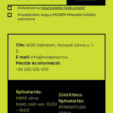
Elolvastam az
Adatkezelési tájékoztatót
Hozzájárulok, hogy a MODEM hírlevelet küldjön
számomra
Cím:
4026 Debrecen, Hunyadi János u. 1-
3.
E-mail:
info@modemart.hu
Pénztár és információ:
+36 (52) 525-010
Nyitvatartás:
Zöld Kilincs
Hétfő: zárva
Nyitvatartás:
Kedd, csüt-vas: 10:00
ÁTMENETILEG
– 18:00