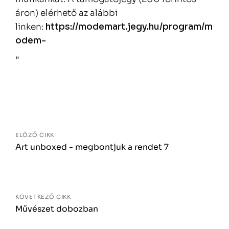
áron) elérhető az alábbi
linken:
https://modemart.jegy.hu/program/m
odem-
„
Bejegyzés
navigáció
ELŐZŐ CIKK
Art unboxed - megbontjuk a rendet 7
KÖVETKEZŐ CIKK
Művészet dobozban