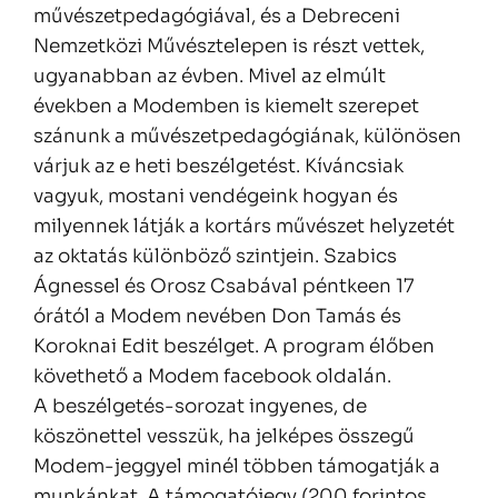
művészetpedagógiával, és a Debreceni
Nemzetközi Művésztelepen is részt vettek,
ugyanabban az évben. Mivel az elmúlt
években a Modemben is kiemelt szerepet
szánunk a művészetpedagógiának, különösen
várjuk az e heti beszélgetést. Kíváncsiak
vagyuk, mostani vendégeink hogyan és
milyennek látják a kortárs művészet helyzetét
az oktatás különböző szintjein. Szabics
Ágnessel és Orosz Csabával péntkeen 17
órától a Modem nevében Don Tamás és
Koroknai Edit beszélget. A program élőben
követhető a Modem facebook oldalán.
A beszélgetés-sorozat ingyenes, de
köszönettel vesszük, ha jelképes összegű
Modem-jeggyel minél többen támogatják a
munkánkat. A támogatójegy (200 forintos