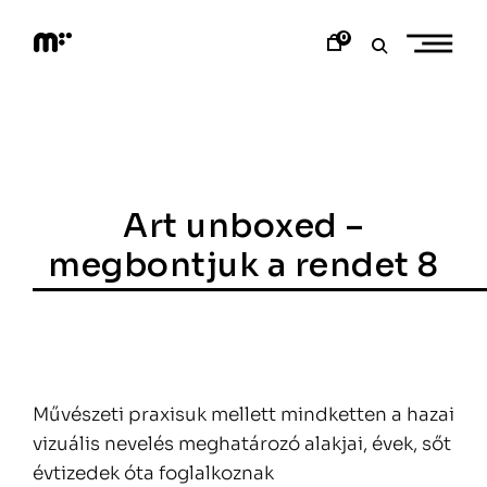
Skip
to
0
content
M
o
d
e
m
a
r
t
Art unboxed –
megbontjuk a rendet 8
Művészeti praxisuk mellett mindketten a hazai
vizuális nevelés meghatározó alakjai, évek, sőt
évtizedek óta foglalkoznak