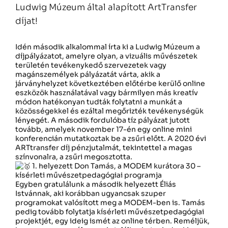
Ludwig Múzeum által alapított ArtTransfer
díjat!
Idén második alkalommal írta ki a Ludwig Múzeum a
díjpályázatot, amelyre olyan, a vizuális művészetek
területén tevékenykedő szervezetek vagy
magánszemélyek pályázatát várta, akik a
járványhelyzet következtében előtérbe kerülő online
eszközök használatával vagy bármilyen más kreatív
módon hatékonyan tudták folytatni a munkát a
közösségekkel és ezáltal megőrizték tevékenységük
lényegét.
A második fordulóba tíz pályázat jutott
tovább, amelyek november 17-én egy online mini
konferencián mutatkoztak be a zsűri előtt. A 2020 évi
ARTtransfer díj pénzjutalmát, tekintettel a magas
színvonalra, a zsűri megosztotta.
1. helyezett Don Tamás, a MODEM kurátora 30 –
kísérleti művészetpedagógiai programja
Egyben gratulálunk a második helyezett Éliás
Istvánnak, aki korábban ugyancsak szuper
programokat valósított meg a MODEM-ben is. Tamás
pedig tovább folytatja kísérleti művészetpedagógiai
projektjét, egy ideig ismét az online térben. Reméljük,