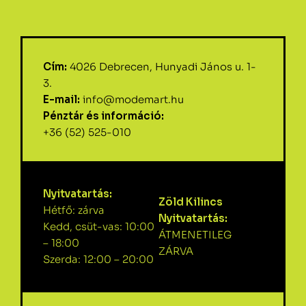
Cím:
4026 Debrecen, Hunyadi János u. 1-
3.
E-mail:
info@modemart.hu
Pénztár és információ:
+36 (52) 525-010
Nyitvatartás:
Zöld Kilincs
Hétfő: zárva
Nyitvatartás:
Kedd, csüt-vas: 10:00
ÁTMENETILEG
– 18:00
ZÁRVA
Szerda: 12:00 – 20:00