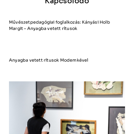
Kapcsolódó
Művészetpedagógiai foglalkozás: Kányási Holb
Margit – Anyagba vetett rítusok
Anyagba vetett rítusok Modemkével