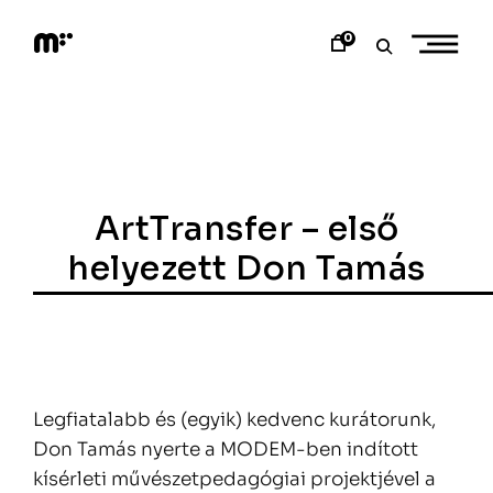
Skip
to
0
content
M
o
d
e
m
a
r
t
ArtTransfer – első
helyezett Don Tamás
Legfiatalabb és (egyik) kedvenc kurátorunk,
Don Tamás nyerte a MODEM-ben indított
kísérleti művészetpedagógiai projektjével a