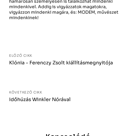
hamarosan személyesen is találkozhat mindenki
mindenkivel. Addig is vigyázzatok magatokra,
vigyázzon mindenki magára, és: MODEM, művészet
mindenkinek!
Bejegyzés
navigáció
ELŐZŐ CIKK
Klónia - Ferenczy Zsolt kiállításmegnyitója
KÖVETKEZŐ CIKK
Időhúzás Winkler Nórával