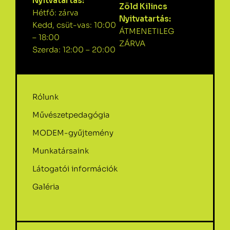
Nyitvatartás:
Zöld Kilincs
Hétfő: zárva
Nyitvatartás:
Kedd, csüt-vas: 10:00
ÁTMENETILEG
– 18:00
ZÁRVA
Szerda: 12:00 – 20:00
Rólunk
Művészetpedagógia
MODEM-gyűjtemény
Munkatársaink
Látogatói információk
Galéria