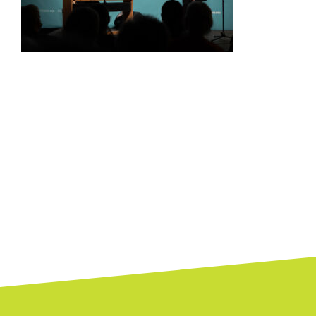
Bejegyzés
navigáció