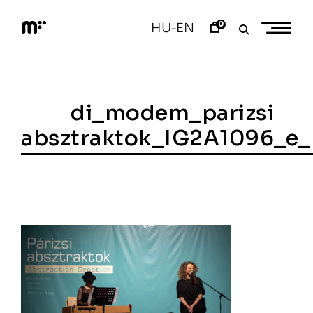
Skip
to
0
HU
EN
–
content
M
o
d
e
m
a
di_modem_parizsi
r
t
absztraktok_IG2A1096_e_