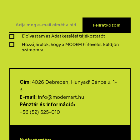
Elolvastam az
Adatkezelési tájékoztatót
Hozzájárulok, hogy a MODEM hírlevelet küldjön
számomra
Cím:
4026 Debrecen, Hunyadi János u. 1-
3.
E-mail:
info@modemart.hu
Pénztár és információ:
+36 (52) 525-010