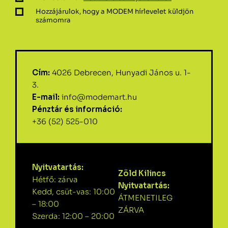
Hozzájárulok, hogy a MODEM hírlevelet küldjön
számomra
Cím:
4026 Debrecen, Hunyadi János u. 1-
3.
E-mail:
info@modemart.hu
Pénztár és információ:
+36 (52) 525-010
Nyitvatartás:
Zöld Kilincs
Hétfő: zárva
Nyitvatartás:
Kedd, csüt-vas: 10:00
ÁTMENETILEG
– 18:00
ZÁRVA
Szerda: 12:00 – 20:00