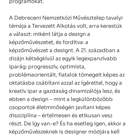
programokat.
A Debreceni Nemzetközi Művésztelep tavalyi
témája a Tervezett Alkotás volt, arra kerestük
a választ: miként látja a design a
képzőművészetet, és fordítva: a
képzőművészet a designt. A 21. században a
dizájn kétségkívül az egyik legexpanzívabb
iparág: progresszív, optimista,
problémaorientált, fiatalok tömegeit képes az
oktatásba csábítani azzal az ígérettel, hogy a
kreatív ipar a gazdaság dinamizálója lesz, és
ebben a design – mint a legkülönbözőbb
csoportok életminőségén javítani képes
diszciplína – értelmesen és etikusan vesz
részt. De így van-e? És ha esetleg igen, akkor a
képzőművészeknek is designer módjára kell