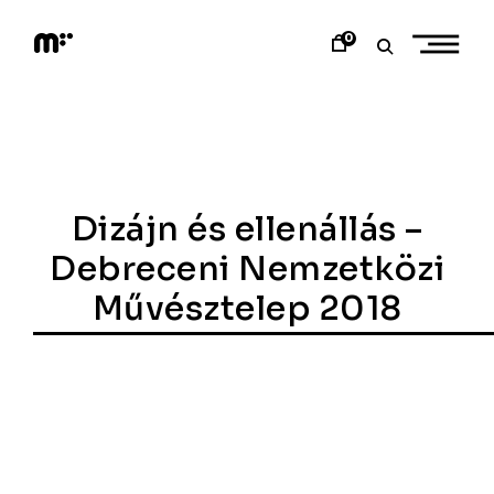
Skip
to
0
content
M
o
d
e
m
a
r
t
Dizájn és ellenállás –
Debreceni Nemzetközi
Művésztelep 2018