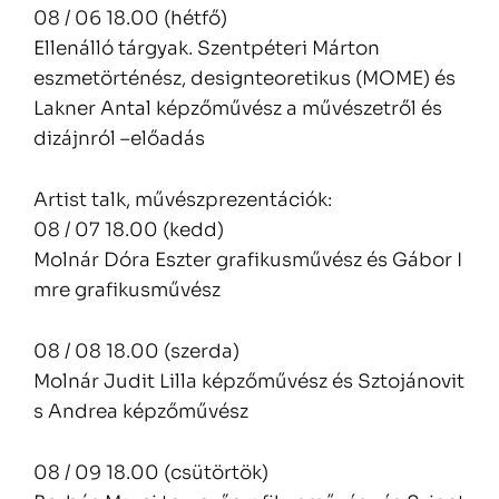
08 / 06 18.00 (hétfő)
Ellenálló tárgyak. Szentpéteri Márton
eszmetörténész, designteoretikus (MOME) és
Lakner Antal képzőművész a művészetről és
dizájnról –előadás
Artist talk, művészprezentációk:
08 / 07 18.00 (kedd)
Molnár Dóra Eszter grafikusművész és Gábor I
mre grafikusművész
08 / 08 18.00 (szerda)
Molnár Judit Lilla képzőművész és Sztojánovit
s Andrea képzőművész
08 / 09 18.00 (csütörtök)