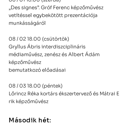
„Des signes”. Gróf Ferenc képzőművész
vetítéssel egybekötött prezentációja
munkásságáról
08 / 02 18.00 (csütörtök)
Gryllus Ábris interdiszciplináris
médiaművész, zenész és Albert Ádám
képzőművész
bemutatkozó előadásai
08 / 03 18.00 (péntek)
Lőrincz Réka kortárs ékszertervező és Mátrai E
rik képzőművész
Második hét: