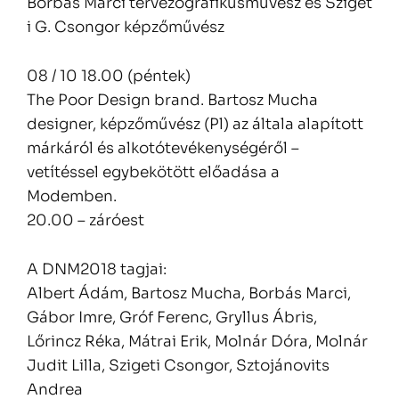
Borbás Marci tervezőgrafikusművész és Sziget
i G. Csongor képzőművész
08 / 10 18.00 (péntek)
The Poor Design brand. Bartosz Mucha
designer, képzőművész (Pl) az általa alapított
márkáról és alkotótevékenységéről –
vetítéssel egybekötött előadása a
Modemben.
20.00 – záróest
A DNM2018 tagjai:
Albert Ádám, Bartosz Mucha, Borbás Marci,
Gábor Imre, Gróf Ferenc, Gryllus Ábris,
Lőrincz Réka, Mátrai Erik, Molnár Dóra, Molnár
Judit Lilla, Szigeti Csongor, Sztojánovits
Andrea