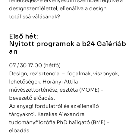
lehetséges-e érvényesülni szembeszegülve a
designszemlélettel, ellenállva a design
totálissá válásának?
Első hét:
Nyitott programok a b24 Galériáb
an
07 / 30 17.00 (hétfő)
Design, rezisztencia – fogalmak, viszonyok,
lehetőségek. Horányi Attila
művészettörténész, esztéta (MOME) –
bevezető előadás.
Az anyagi fordulatról és az ellenálló
tárgyakról. Karakas Alexandra
tudományfilozófia PhD hallgató (BME) –
előadás