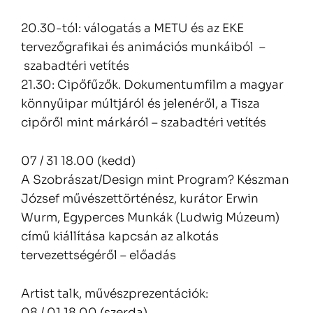
20.30-tól: válogatás a METU és az EKE
tervezőgrafikai és animációs munkáiból –
szabadtéri vetítés
21.30: Cipőfűzők. Dokumentumfilm a magyar
könnyűipar múltjáról és jelenéről, a Tisza
cipőről mint márkáról – szabadtéri vetítés
07 / 31 18.00 (kedd)
A Szobrászat/Design mint Program? Készman
József művészettörténész, kurátor Erwin
Wurm, Egyperces Munkák (Ludwig Múzeum)
című kiállítása kapcsán az alkotás
tervezettségéről – előadás
Artist talk, művészprezentációk:
08 / 01 18.00 (szerda)