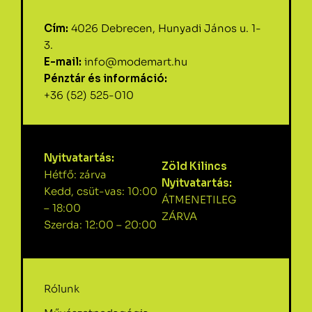
Cím:
4026 Debrecen, Hunyadi János u. 1-
3.
E-mail:
info@modemart.hu
Pénztár és információ:
+36 (52) 525-010
Nyitvatartás:
Zöld Kilincs
Hétfő: zárva
Nyitvatartás:
Kedd, csüt-vas: 10:00
ÁTMENETILEG
– 18:00
ZÁRVA
Szerda: 12:00 – 20:00
Rólunk