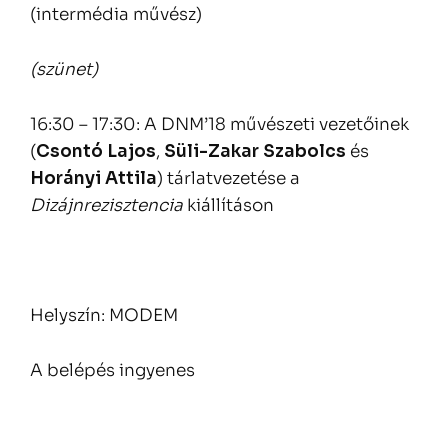
(intermédia művész)
(szünet)
16:30 – 17:30: A DNM’18 művészeti vezetőinek
(
Csontó Lajos
,
Süli-Zakar Szabolcs
és
Horányi Attila
) tárlatvezetése a
Dizájnrezisztencia
kiállításon
Helyszín: MODEM
A belépés ingyenes