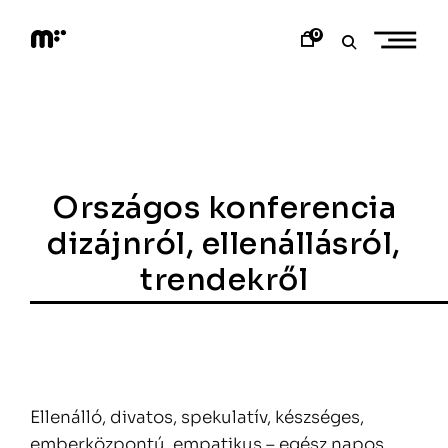
Skip
to
0
content
M
o
d
e
m
a
r
t
Országos konferencia
dizájnról, ellenállásról,
trendekről
Ellenálló, divatos, spekulatív, készséges,
emberközpontú, empatikus – egész napos