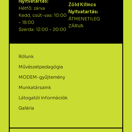
Nyitvatartás:
Zöld Kilincs
Hétfő: zárva
Nyitvatartás:
Kedd, csüt-vas: 10:00
ÁTMENETILEG
– 18:00
ZÁRVA
Szerda: 12:00 – 20:00
Rólunk
Művészetpedagógia
MODEM-gyűjtemény
Munkatársaink
Látogatói információk
Galéria