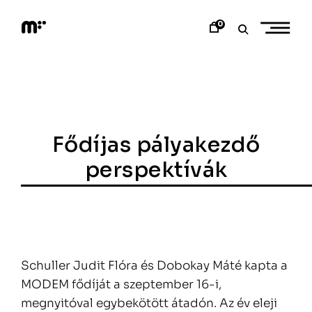
Skip
to
0
content
M
o
d
e
m
a
r
t
Fődíjas pályakezdő
perspektívák
Schuller Judit Flóra és Dobokay Máté kapta a
MODEM fődíját a szeptember 16-i,
megnyitóval egybekötött átadón. Az év eleji