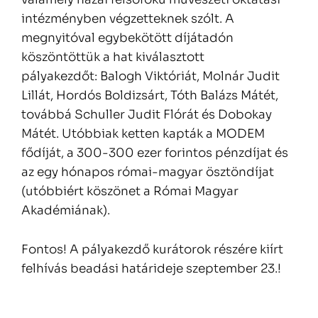
intézményben végzetteknek szólt. A
megnyitóval egybekötött díjátadón
köszöntöttük a hat kiválasztott
pályakezdőt: Balogh Viktóriát, Molnár Judit
Lillát, Hordós Boldizsárt, Tóth Balázs Mátét,
továbbá Schuller Judit Flórát és Dobokay
Mátét. Utóbbiak ketten kapták a MODEM
fődíját, a 300-300 ezer forintos pénzdíjat és
az egy hónapos római-magyar ösztöndíjat
(utóbbiért köszönet a Római Magyar
Akadémiának).
Fontos! A pályakezdő kurátorok részére kiírt
felhívás beadási határideje szeptember 23.!