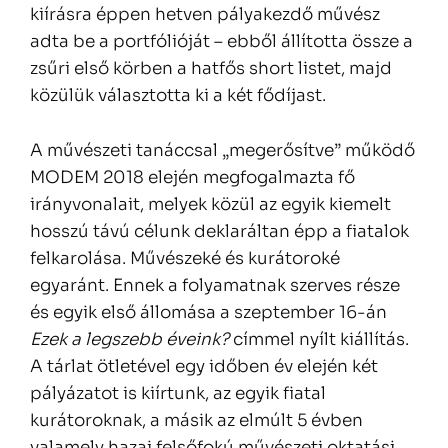
kiírásra éppen hetven pályakezdő művész
adta be a portfólióját – ebből állította össze a
zsűri első körben a hatfős short listet, majd
közülük választotta ki a két fődíjast.
A művészeti tanáccsal „megerősítve” működő
MODEM 2018 elején megfogalmazta fő
irányvonalait, melyek közül az egyik kiemelt
hosszú távú célunk deklaráltan épp a fiatalok
felkarolása. Művészeké és kurátoroké
egyaránt. Ennek a folyamatnak szerves része
és egyik első állomása a szeptember 16-án
Ezek a legszebb éveink?
címmel nyílt kiállítás.
A tárlat ötletével egy időben év elején két
pályázatot is kiírtunk, az egyik fiatal
kurátoroknak, a másik az elmúlt 5 évben
valamely hazai felsőfokú művészeti oktatási