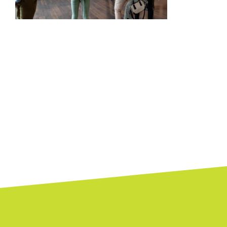
Bejegyzés
navigáció