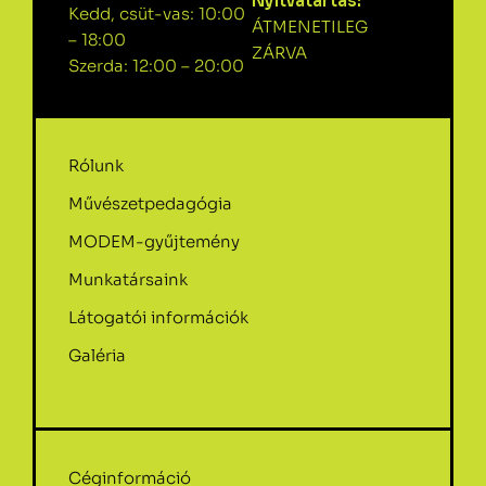
Nyitvatartás:
Kedd, csüt-vas: 10:00
ÁTMENETILEG
– 18:00
ZÁRVA
Szerda: 12:00 – 20:00
Rólunk
Művészetpedagógia
MODEM-gyűjtemény
Munkatársaink
Látogatói információk
Galéria
Céginformáció