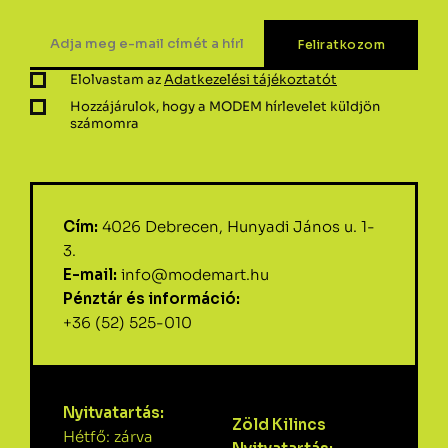
Elolvastam az
Adatkezelési tájékoztatót
Hozzájárulok, hogy a MODEM hírlevelet küldjön
számomra
Cím:
4026 Debrecen, Hunyadi János u. 1-
3.
E-mail:
info@modemart.hu
Pénztár és információ:
+36 (52) 525-010
Nyitvatartás:
Zöld Kilincs
Hétfő: zárva