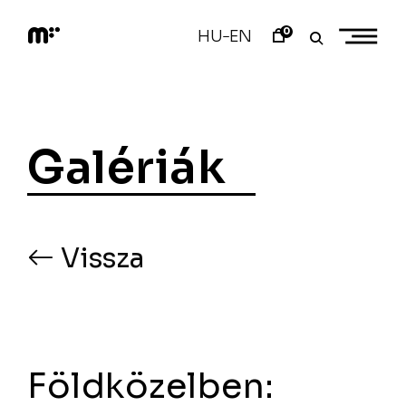
Skip
to
0
HU
EN
–
content
M
o
d
e
m
a
Galériák
r
t
Vissza
Földközelben: