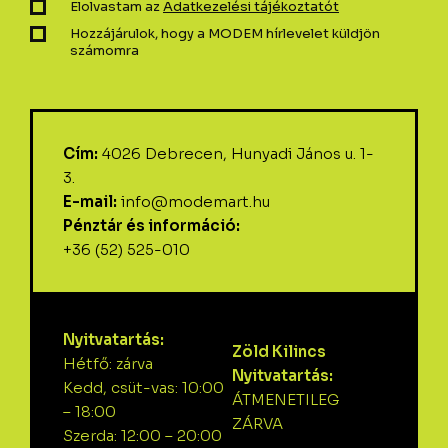
Elolvastam az
Adatkezelési tájékoztatót
Hozzájárulok, hogy a MODEM hírlevelet küldjön
számomra
Cím:
4026 Debrecen, Hunyadi János u. 1-
3.
E-mail:
info@modemart.hu
Pénztár és információ:
+36 (52) 525-010
Nyitvatartás:
Zöld Kilincs
Hétfő: zárva
Nyitvatartás:
Kedd, csüt-vas: 10:00
ÁTMENETILEG
– 18:00
ZÁRVA
Szerda: 12:00 – 20:00