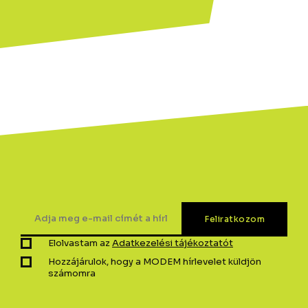
Elolvastam az
Adatkezelési tájékoztatót
Hozzájárulok, hogy a MODEM hírlevelet küldjön
számomra