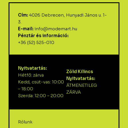
Cím:
4026 Debrecen, Hunyadi János u. 1-
3.
E-mail:
info@modemart.hu
Pénztár és információ:
+36 (52) 525-010
Nyitvatartás:
Zöld Kilincs
Hétfő: zárva
Nyitvatartás:
Kedd, csüt-vas: 10:00
ÁTMENETILEG
– 18:00
ZÁRVA
Szerda: 12:00 – 20:00
Rólunk