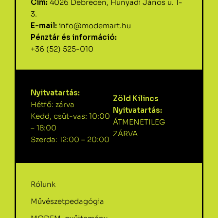
Cím:
4026 Debrecen, Hunyadi János u. 1-
3.
E-mail:
info@modemart.hu
Pénztár és információ:
+36 (52) 525-010
Nyitvatartás:
Zöld Kilincs
Hétfő: zárva
Nyitvatartás:
Kedd, csüt-vas: 10:00
ÁTMENETILEG
– 18:00
ZÁRVA
Szerda: 12:00 – 20:00
Rólunk
Művészetpedagógia