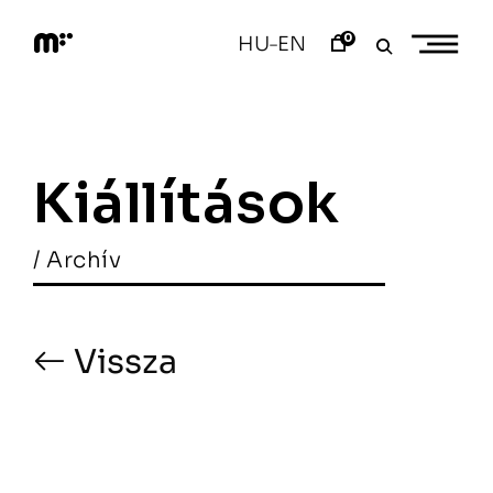
Skip
to
0
HU
EN
–
content
M
o
d
e
m
a
Kiállítások
r
t
/ Archív
Vissza