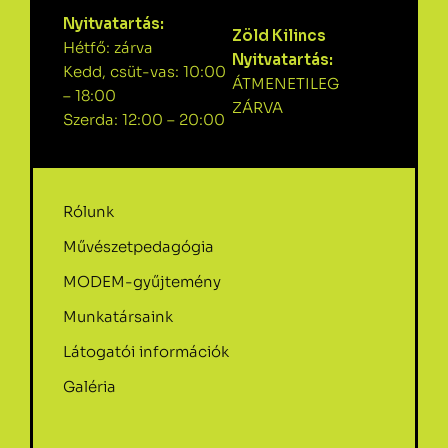
Nyitvatartás:
Zöld Kilincs
Hétfő: zárva
Nyitvatartás:
Kedd, csüt-vas: 10:00
ÁTMENETILEG
– 18:00
ZÁRVA
Szerda: 12:00 – 20:00
Rólunk
Művészetpedagógia
MODEM-gyűjtemény
Munkatársaink
Látogatói információk
Galéria