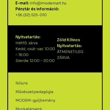
E-mail:
info@modemart.hu
Pénztár és információ:
+36 (52) 525-010
Nyitvatartás:
Zöld Kilincs
Hétfő: zárva
Nyitvatartás:
Kedd, csüt-vas: 10:00
ÁTMENETILEG
– 18:00
ZÁRVA
Szerda: 12:00 – 20:00
Rólunk
Művészetpedagógia
MODEM-gyűjtemény
Munkatársaink