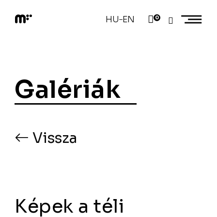
Skip
to
HU
EN
0
–
content
M
o
d
e
m
a
Galériák
r
t
Vissza
Képek a téli