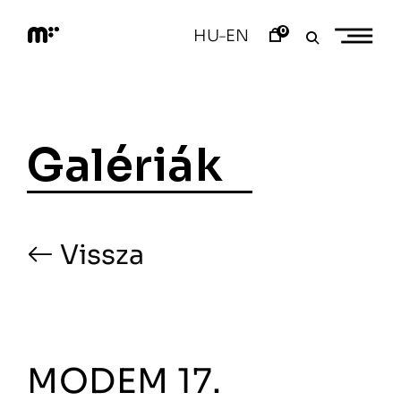
Skip
to
0
HU
EN
–
content
M
o
d
e
m
a
Galériák
r
t
Vissza
MODEM 17.