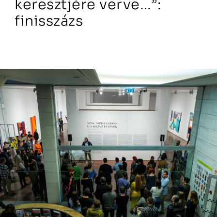
keresztjére verve…”:
finisszázs