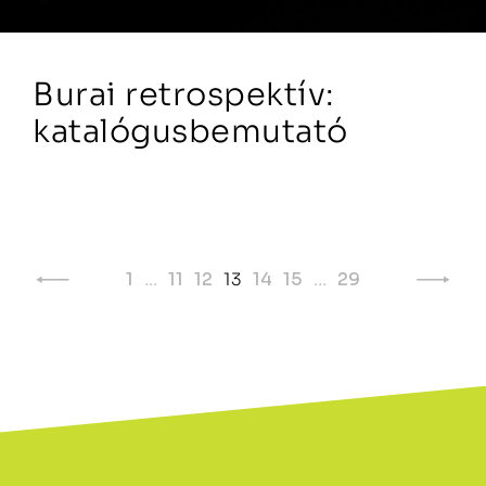
Burai retrospektív:
katalógusbemutató
Page
1
…
11
12
13
14
15
…
29
navigation