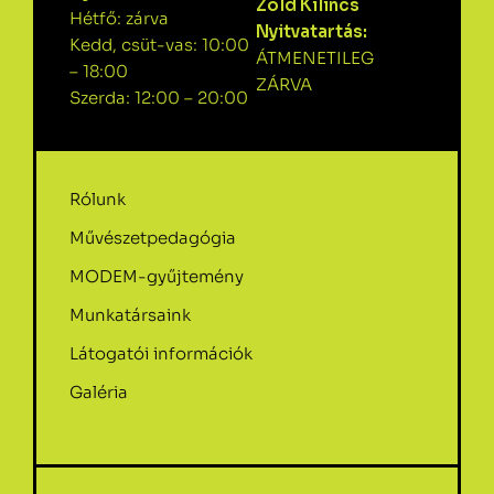
Zöld Kilincs
Hétfő: zárva
Nyitvatartás:
Kedd, csüt-vas: 10:00
ÁTMENETILEG
– 18:00
ZÁRVA
Szerda: 12:00 – 20:00
Rólunk
Művészetpedagógia
MODEM-gyűjtemény
Munkatársaink
Látogatói információk
Galéria