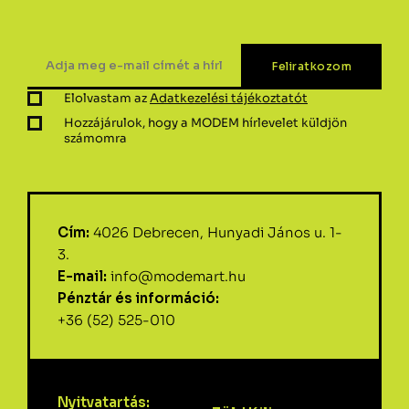
Elolvastam az
Adatkezelési tájékoztatót
Hozzájárulok, hogy a MODEM hírlevelet küldjön
számomra
Cím:
4026 Debrecen, Hunyadi János u. 1-
3.
E-mail:
info@modemart.hu
Pénztár és információ:
+36 (52) 525-010
Nyitvatartás: