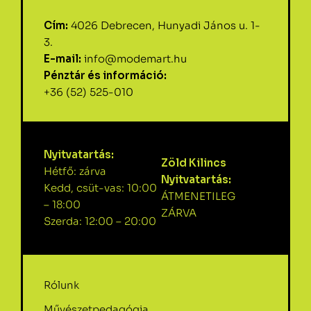
Cím:
4026 Debrecen, Hunyadi János u. 1-
3.
E-mail:
info@modemart.hu
Pénztár és információ:
+36 (52) 525-010
Nyitvatartás:
Zöld Kilincs
Hétfő: zárva
Nyitvatartás:
Kedd, csüt-vas: 10:00
ÁTMENETILEG
– 18:00
ZÁRVA
Szerda: 12:00 – 20:00
Rólunk
Művészetpedagógia