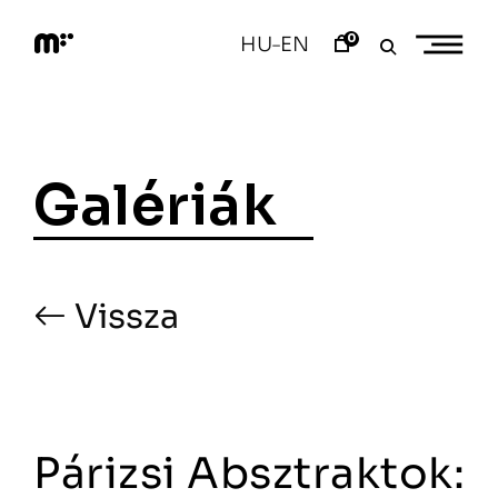
Skip
to
0
HU
EN
–
content
M
o
d
e
m
a
Galériák
r
t
Vissza
Párizsi Absztraktok: