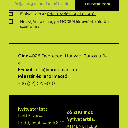
Elolvastam az
Adatkezelési tájékoztatót
Hozzájárulok, hogy a MODEM hírlevelet küldjön
számomra
Cím:
4026 Debrecen, Hunyadi János u. 1-
3.
E-mail:
info@modemart.hu
Pénztár és információ:
+36 (52) 525-010
Nyitvatartás:
Zöld Kilincs
Hétfő: zárva
Nyitvatartás:
Kedd, csüt-vas: 10:00
ÁTMENETILEG