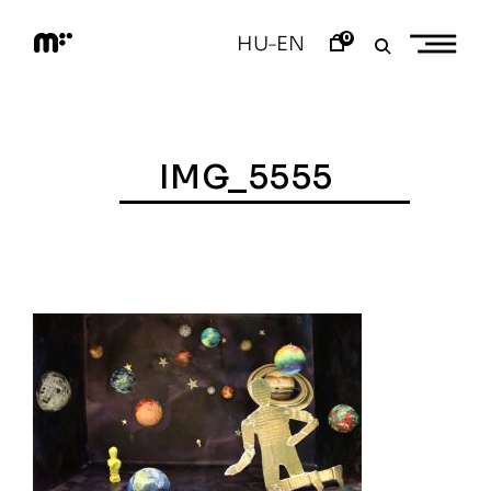
Skip
to
0
HU
EN
–
content
M
o
d
e
m
a
IMG_5555
r
t