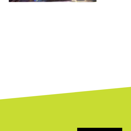
Bejegyzés
navigáció