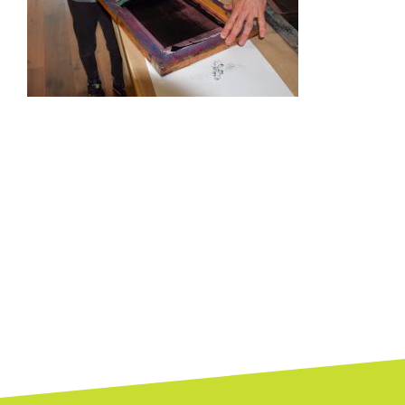
Bejegyzés
navigáció