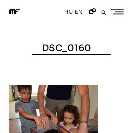
Skip
to
0
HU
EN
–
content
M
o
d
e
m
a
DSC_0160
r
t