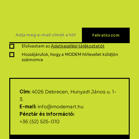
Elolvastam az
Adatkezelési tájékoztatót
Hozzájárulok, hogy a MODEM hírlevelet küldjön
számomra
Cím:
4026 Debrecen, Hunyadi János u. 1-
3.
E-mail:
info@modemart.hu
Pénztár és információ:
+36 (52) 525-010