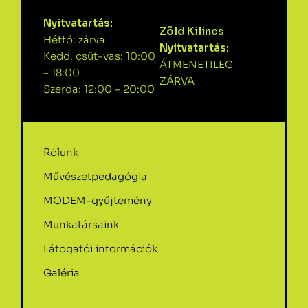
Nyitvatartás:
Zöld Kilincs
Hétfő: zárva
Nyitvatartás:
Kedd, csüt-vas: 10:00
ÁTMENETILEG
– 18:00
ZÁRVA
Szerda: 12:00 – 20:00
Rólunk
Művészetpedagógia
MODEM-gyűjtemény
Munkatársaink
Látogatói információk
Galéria