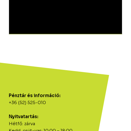
Pénztár és információ:
+36 (52) 525-010
Nyitvatartás:
Hétfő: zárva
Kedd, csüt-vas: 10:00 – 18:00