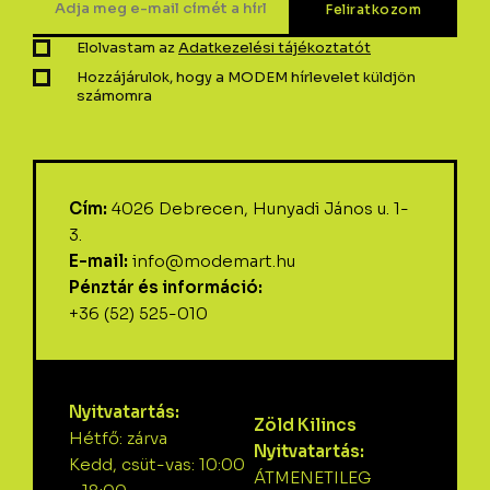
Elolvastam az
Adatkezelési tájékoztatót
Hozzájárulok, hogy a MODEM hírlevelet küldjön
számomra
Cím:
4026 Debrecen, Hunyadi János u. 1-
3.
E-mail:
info@modemart.hu
Pénztár és információ:
+36 (52) 525-010
Nyitvatartás:
Zöld Kilincs
Hétfő: zárva
Nyitvatartás:
Kedd, csüt-vas: 10:00
ÁTMENETILEG