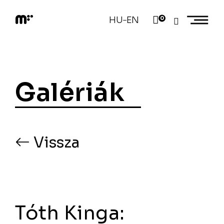
Skip
to
HU
EN
0
–
content
M
o
d
e
m
a
Galériák
r
t
Vissza
Tóth Kinga: