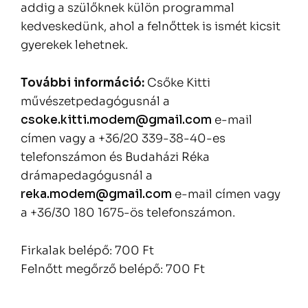
addig a szülőknek külön programmal
kedveskedünk, ahol a felnőttek is ismét kicsit
gyerekek lehetnek.
További információ:
Csőke Kitti
művészetpedagógusnál a
csoke.kitti.modem@gmail.com
e-mail
címen vagy a +36/20 339-38-40-es
telefonszámon és Budaházi Réka
drámapedagógusnál a
reka.modem@gmail.com
e-mail címen vagy
a +36/30 180 1675-ös telefonszámon.
Firkalak belépő: 700 Ft
Felnőtt megőrző belépő: 700 Ft