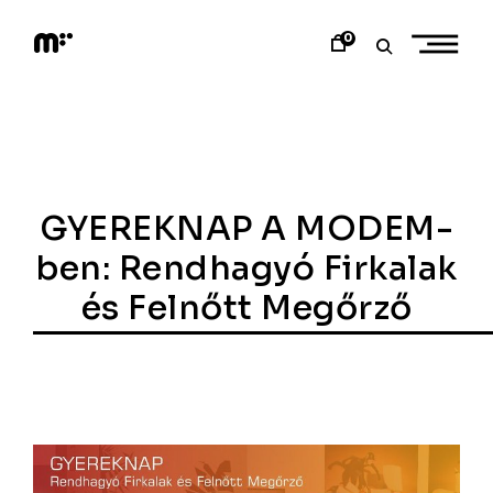
Skip
to
0
content
M
o
d
e
m
a
r
t
GYEREKNAP A MODEM-
ben: Rendhagyó Firkalak
és Felnőtt Megőrző