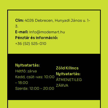
Cím:
4026 Debrecen, Hunyadi János u. 1-
3.
E-mail:
info@modemart.hu
Pénztár és információ:
+36 (52) 525-010
Nyitvatartás:
Zöld Kilincs
Hétfő: zárva
Nyitvatartás:
Kedd, csüt-vas: 10:00
ÁTMENETILEG
– 18:00
ZÁRVA
Szerda: 12:00 – 20:00