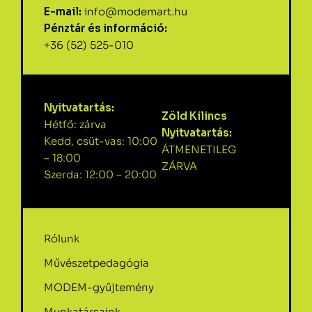
E-mail:
info@modemart.hu
Pénztár és információ:
+36 (52) 525-010
Nyitvatartás:
Zöld Kilincs
Hétfő: zárva
Nyitvatartás:
Kedd, csüt-vas: 10:00
ÁTMENETILEG
– 18:00
ZÁRVA
Szerda: 12:00 – 20:00
Rólunk
Művészetpedagógia
MODEM-gyűjtemény
Munkatársaink