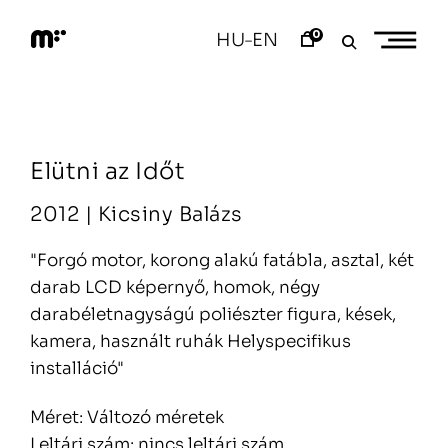
Skip
to
0
HU
EN
–
content
M
o
d
e
m
a
Elütni az Időt
r
t
2012 |
Kicsiny Balázs
"Forgó motor, korong alakú fatábla, asztal, két
darab LCD képernyő, homok, négy
darabéletnagyságú poliészter figura, kések,
kamera, használt ruhák Helyspecifikus
installáció"
Méret: Változó méretek
Leltári szám: nincs leltári szám