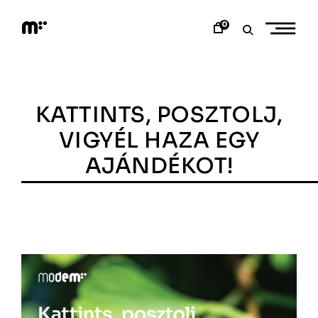
Skip
to
0
content
M
o
d
e
m
a
KATTINTS, POSZTOLJ,
r
t
VIGYÉL HAZA EGY
AJÁNDÉKOT!