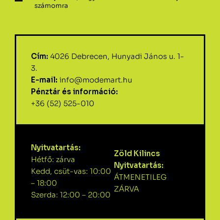
számomra
Cím:
4026 Debrecen, Hunyadi János u. 1-
3.
E-mail:
info@modemart.hu
Pénztár és információ:
+36 (52) 525-010
Nyitvatartás:
Zöld Kilincs
Hétfő: zárva
Nyitvatartás:
Kedd, csüt-vas: 10:00
ÁTMENETILEG
– 18:00
ZÁRVA
Szerda: 12:00 – 20:00