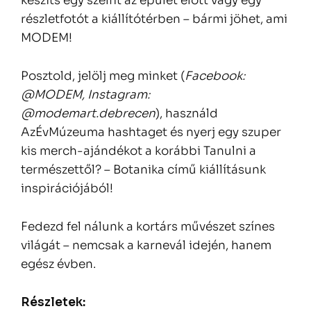
készíts egy szelfit az épület előtt vagy egy
részletfotót a kiállítótérben – bármi jöhet, ami
MODEM!
Posztold, jelölj meg minket (
Facebook:
@MODEM, Instagram:
@modemart.debrecen
), használd
AzÉvMúzeuma hashtaget és nyerj egy szuper
kis merch-ajándékot a korábbi Tanulni a
természettől? – Botanika című kiállításunk
inspirációjából!
Fedezd fel nálunk a kortárs művészet színes
világát – nemcsak a karnevál idején, hanem
egész évben.
Részletek: