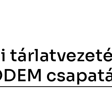
 tárlatvezet
DEM csapatá