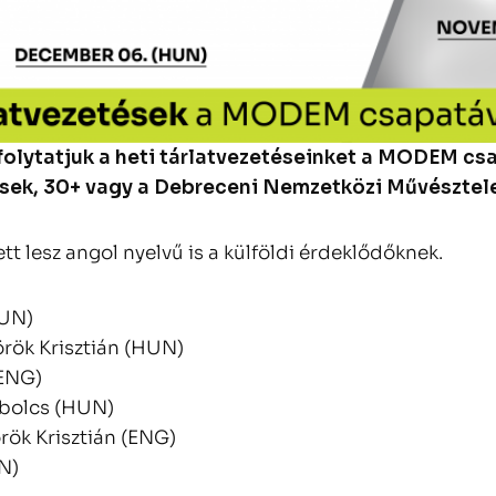
folytatjuk a heti tárlatvezetéseinket a MODEM cs
ések, 30+ vagy a Debreceni Nemzetközi Művésztelep
tt lesz angol nyelvű is a külföldi érdeklődőknek.
HUN)
örök Krisztián (HUN)
(ENG)
abolcs (HUN)
rök Krisztián (ENG)
N)