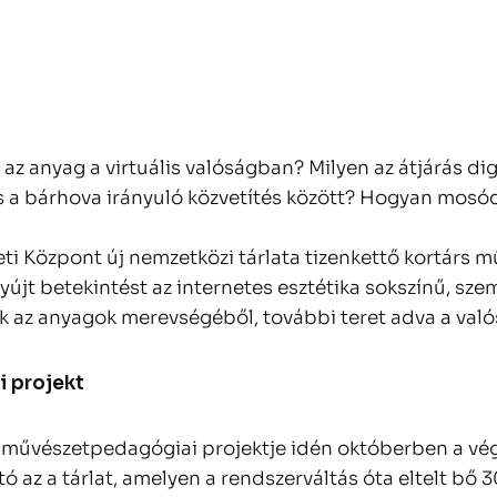
 az anyag a virtuális valóságban? Milyen az átjárás dig
s a bárhova irányuló közvetítés között? Hogyan mosódi
 Központ új nemzetközi tárlata tizenkettő kortárs m
újt betekintést az internetes esztétika sokszínű, sze
k az anyagok merevségéből, további teret adva a valós 
i projekt
 művészetpedagógiai projektje idén októberben a vég
ató az a tárlat, amelyen a rendszerváltás óta eltelt bő