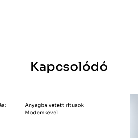
Kapcsolódó
ás:
Anyagba vetett rítusok
Modemkével