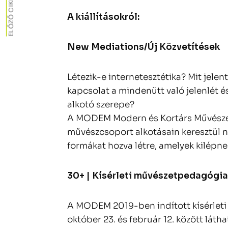
ELŐZŐ CIKK
A kiállításokról:
New Mediations/Új Közvetítések
Létezik-e internetesztétika? Mit jelent
kapcsolat a mindenütt való jelenlét é
alkotó szerepe?
A MODEM Modern és Kortárs Művészeti
művészcsoport alkotásain keresztül ny
formákat hozva létre, amelyek kilépne
30+ | Kísérleti művészetpedagógia
A MODEM 2019-ben indított kísérleti
október 23. és február 12. között láth