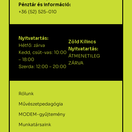
Pénztár és információ:
+36 (52) 525-010
Nyitvatartás:
Zöld Kilincs
Hétfő: zárva
Nyitvatartás:
Kedd, csüt-vas: 10:00
ÁTMENETILEG
– 18:00
ZÁRVA
Szerda: 12:00 – 20:00
Rólunk
Művészetpedagógia
MODEM-gyűjtemény
Munkatársaink