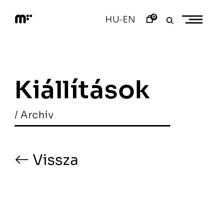
Skip
to
0
HU
EN
–
content
M
o
d
e
m
a
Kiállítások
r
t
/ Archív
Vissza