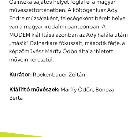
Csinszka sajátos helyet foglal el a magyar
művészettörténetben. A költőgéniusz Ady
Endre múzsájaként, feleségeként bérelt helye
van a magyar irodalmi panteonban. A
MODEM kiállítása azonban az Ady halála utáni
„másik” Csinszkára fókuszált, második férje, a
képzőművész Márffy Ödön általa ihletett
művein keresztül.
Kurátor:
Rockenbauer Zoltán
Kiállító művészek:
Márffy Ödön, Boncza
Berta