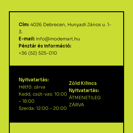
Cím:
4026 Debrecen, Hunyadi János u. 1-
3.
E-mail:
info@modemart.hu
Pénztár és információ:
+36 (52) 525-010
Nyitvatartás:
Zöld Kilincs
Hétfő: zárva
Nyitvatartás:
Kedd, csüt-vas: 10:00
ÁTMENETILEG
– 18:00
ZÁRVA
Szerda: 12:00 – 20:00