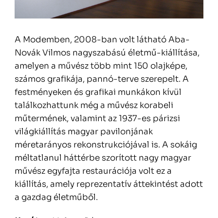
A Modemben, 2008-ban volt látható Aba-
Novák Vilmos nagyszabású életmű-kiállítása,
amelyen a művész több mint 150 olajképe,
számos grafikája, pannó-terve szerepelt. A
festményeken és grafikai munkákon kívül
találkozhattunk még a művész korabeli
műtermének, valamint az 1937-es párizsi
világkiállítás magyar pavilonjának
méretarányos rekonstrukciójával is. A sokáig
méltatlanul háttérbe szorított nagy magyar
művész egyfajta restaurációja volt ez a
kiállítás, amely reprezentatív áttekintést adott
a gazdag életműből.