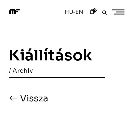
Skip
to
0
HU
EN
–
content
M
o
d
e
m
a
Kiállítások
r
t
/ Archív
Vissza