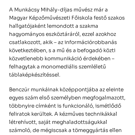
A Munkácsy Mihály-díjas művész már a
Magyar Képzőművészeti Főiskola festő szakos
hallgatójaként lemondott a szakma
hagyományos eszköztáráról, ezzel azokhoz
csatlakozott, akik – az információrobbanás
következtében, s a mű és a befogadó közti
közvetlenebb kommunikáció érdekében –
felhagytak a monomediális szemléletű
táblaképkészítéssel.
Benczúr munkáinak középpontjába az eleinte
egyes szám első személyben megfogalmazott,
többnyire címként is funkcionáló, ismétlődő
feliratok kerültek. A kézműves technikákkal
létrehívott, saját meghaladottságukkal
számoló, de mégiscsak a tömeggyártás ellen