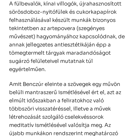
A fülbevalók, kínai villogók, újrahasznosított
sörösdoboz-nyitófülek és cukorkapapírok
felhasználásával készült munkák bizonyos
tekintetben az artepovera (szegényes
művészet) hagyományához kapcsolódnak, de
annak jellegzetes antiesztétikáján épp a
tömegtermelt tárgyak maradandóságot
sugárzó felületeivel mutatnak túl
egyértelműen.
Amit Benczúr eleinte a szövegek egy művön
belüli mantraszerű ismétlésével ért el, azt az
elmúlt időszakban a feliratokhoz való
többszöri visszatéréssel, illetve a művek
létrehozását szolgáló cselekvéssorok
meditatív ismétlésével valósítja meg. Az
újabb munkákon rendszerint meghatározó