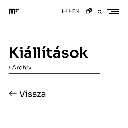
Skip
to
0
HU
EN
–
content
M
o
d
e
m
a
Kiállítások
r
t
/ Archív
Vissza