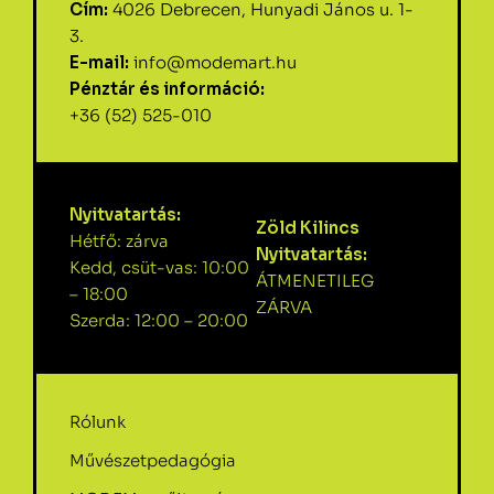
Cím:
4026 Debrecen, Hunyadi János u. 1-
3.
E-mail:
info@modemart.hu
Pénztár és információ:
+36 (52) 525-010
Nyitvatartás:
Zöld Kilincs
Hétfő: zárva
Nyitvatartás:
Kedd, csüt-vas: 10:00
ÁTMENETILEG
– 18:00
ZÁRVA
Szerda: 12:00 – 20:00
Rólunk
Művészetpedagógia