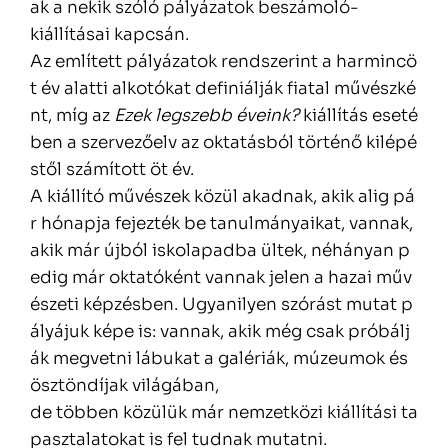
ak a nekik szóló pályázatok beszámoló-
kiállításai kapcsán.
Az említett pályázatok rendszerint a harmincö
t év alatti alkotókat definiálják fiatal művészké
nt, míg az
Ezek legszebb éveink?
kiállítás eseté
ben a szervezőelv az oktatásból történő kilépé
stől számított öt év.
A kiállító művészek közül akadnak, akik alig pá
r hónapja fejezték be tanulmányaikat, vannak,
akik már újból iskolapadba ültek, néhányan p
edig már oktatóként vannak jelen a hazai műv
észeti képzésben. Ugyanilyen szórást mutat p
ályájuk képe is: vannak, akik még csak próbálj
ák megvetni lábukat a galériák, múzeumok és
ösztöndíjak világában,
de többen közülük már nemzetközi kiállítási ta
pasztalatokat is fel tudnak mutatni.