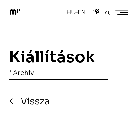
Skip
to
0
HU
EN
–
content
M
o
d
e
m
a
Kiállítások
r
t
/ Archív
Vissza