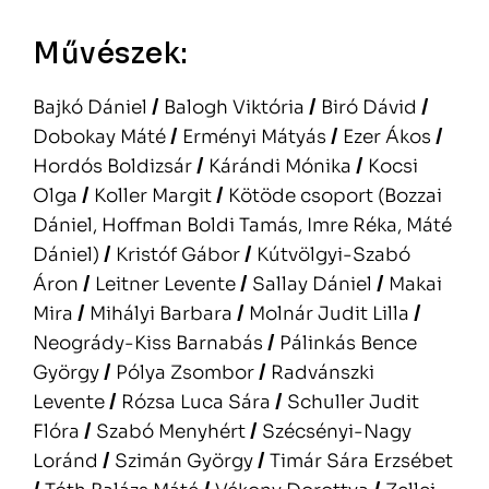
Művészek:
Bajkó Dániel
/
Balogh Viktória
/
Biró Dávid
/
Dobokay Máté
/
Erményi Mátyás
/
Ezer Ákos
/
Hordós Boldizsár
/
Kárándi Mónika
/
Kocsi
Olga
/
Koller Margit
/
Kötöde csoport (Bozzai
Dániel, Hoffman Boldi Tamás, Imre Réka, Máté
Dániel)
/
Kristóf Gábor
/
Kútvölgyi-Szabó
Áron
/
Leitner Levente
/
Sallay Dániel
/
Makai
Mira
/
Mihályi Barbara
/
Molnár Judit Lilla
/
Neogrády-Kiss Barnabás
/
Pálinkás Bence
György
/
Pólya Zsombor
/
Radvánszki
Levente
/
Rózsa Luca Sára
/
Schuller Judit
Flóra
/
Szabó Menyhért
/
Szécsényi-Nagy
Loránd
/
Szimán György
/
Timár Sára Erzsébet