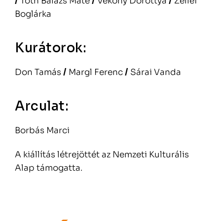
/
Tóth Balázs Máté
/
Vékony Dorottya
/
Zellei
Boglárka
Kurátorok:
Don Tamás
/
Margl Ferenc
/
Sárai Vanda
Arculat:
Borbás Marci
A kiállítás létrejöttét az Nemzeti Kulturális
Alap támogatta.