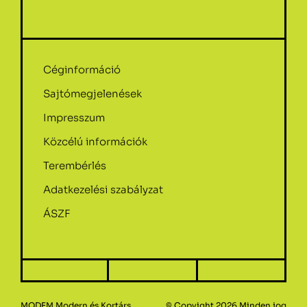
Céginformáció
Sajtómegjelenések
Impresszum
Közcélú információk
Terembérlés
Adatkezelési szabályzat
ÁSZF
MODEM Modern és Kortárs
© Copyight 2026.Minden jog