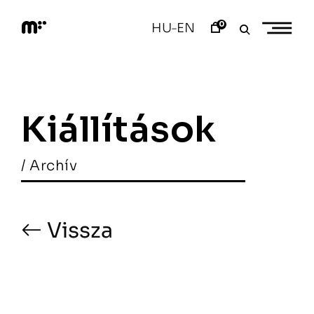
Skip
to
0
HU
EN
–
content
M
o
d
e
m
a
Kiállítások
r
t
/ Archív
Vissza