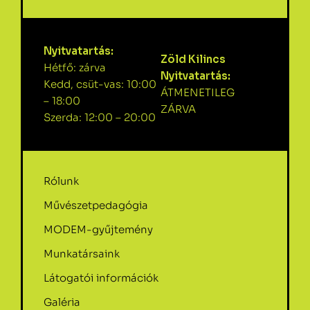
Nyitvatartás:
Zöld Kilincs
Hétfő: zárva
Nyitvatartás:
Kedd, csüt-vas: 10:00
ÁTMENETILEG
– 18:00
ZÁRVA
Szerda: 12:00 – 20:00
Rólunk
Művészetpedagógia
MODEM-gyűjtemény
Munkatársaink
Látogatói információk
Galéria