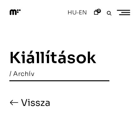
Skip
to
0
HU
EN
–
content
M
o
d
e
m
a
Kiállítások
r
t
/ Archív
Vissza