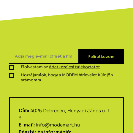
Elolvastam az
Adatkezelési tájékoztatót
Hozzájárulok, hogy a MODEM hírlevelet küldjön
számomra
Cím:
4026 Debrecen, Hunyadi János u. 1-
3.
E-mail:
info@modemart.hu
Pénztár és információ: