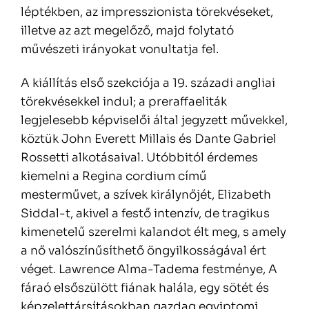
léptékben, az impresszionista törekvéseket,
illetve az azt megelőző, majd folytató
művészeti irányokat vonultatja fel.
A kiállítás első szekciója a 19. századi angliai
törekvésekkel indul; a preraffaeliták
legjelesebb képviselői által jegyzett művekkel,
köztük John Everett Millais és Dante Gabriel
Rossetti alkotásaival. Utóbbitól érdemes
kiemelni a Regina cordium című
mesterművet, a szívek királynőjét, Elizabeth
Siddal-t, akivel a festő intenzív, de tragikus
kimenetelű szerelmi kalandot élt meg, s amely
a nő valószínűsíthető öngyilkosságával ért
véget. Lawrence Alma-Tadema festménye, A
fáraó elsőszülött fiának halála, egy sötét és
képzelettársításokban gazdag egyiptomi