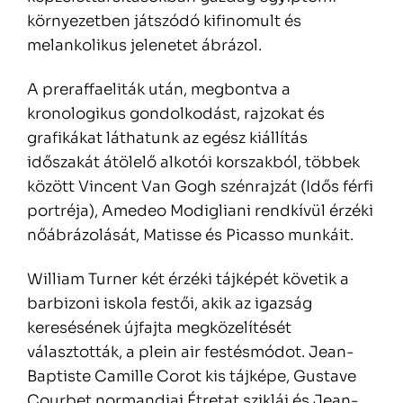
környezetben játszódó kifinomult és
melankolikus jelenetet ábrázol.
A preraffaeliták után, megbontva a
kronologikus gondolkodást, rajzokat és
grafikákat láthatunk az egész kiállítás
időszakát átölelő alkotói korszakból, többek
között Vincent Van Gogh szénrajzát (Idős férfi
portréja), Amedeo Modigliani rendkívül érzéki
nőábrázolását, Matisse és Picasso munkáit.
William Turner két érzéki tájképét követik a
barbizoni iskola festői, akik az igazság
keresésének újfajta megközelítését
választották, a plein air festésmódot. Jean-
Baptiste Camille Corot kis tájképe, Gustave
Courbet normandiai Étretat sziklái és Jean-