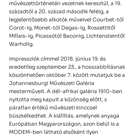
művészettörténetén vezetnek keresztül, a 19.
századtól a 20. század második feléig, a
legjelentősebb alkotók műveivel Courbet-tól
Corot-ig, Monet-tól Degas-ig, Rossettitől
Millais-ig, Picassótól Baconig, Lichtensteintől
Warholig.
Impressziók címmel 2018. június 19. és
eredetileg szeptember 23., a hosszabbításnak
köszönhetően október 7. között mutatjuk be a
Johannesburgi Művészeti Galéria
mesterműveit. A dél-afrikai galéria 1910-ben
nyitotta meg kapuit a közönség előtt, s
páratlan értékű művészeti kinccsel
büszkélkedhet. A kiállítás, amelynek anyaga
Európában Magyarországon, azon belül is a
MODEM-ben látható elsőként ilyen