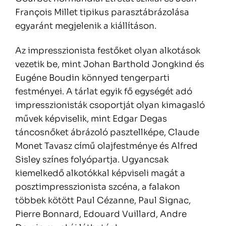
François Millet tipikus parasztábrázolása
egyaránt megjelenik a kiállításon.
Az impresszionista festőket olyan alkotások
vezetik be, mint Johan Barthold Jongkind és
Eugéne Boudin könnyed tengerparti
festményei. A tárlat egyik fő egységét adó
impresszionisták csoportját olyan kimagasló
művek képviselik, mint Edgar Degas
táncosnőket ábrázoló pasztellképe, Claude
Monet Tavasz című olajfestménye és Alfred
Sisley színes folyópartja. Ugyancsak
kiemelkedő alkotókkal képviseli magát a
posztimpresszionista szcéna, a falakon
többek kötött Paul Cézanne, Paul Signac,
Pierre Bonnard, Edouard Vuillard, Andre