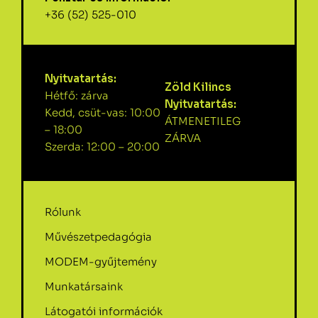
+36 (52) 525-010
Nyitvatartás:
Zöld Kilincs
Hétfő: zárva
Nyitvatartás:
Kedd, csüt-vas: 10:00
ÁTMENETILEG
– 18:00
ZÁRVA
Szerda: 12:00 – 20:00
Rólunk
Művészetpedagógia
MODEM-gyűjtemény
Munkatársaink
Látogatói információk