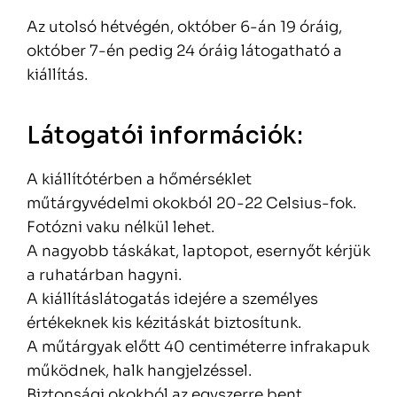
Az utolsó hétvégén, október 6-án 19 óráig,
október 7-én pedig 24 óráig látogatható a
kiállítás.
Látogatói információk:
A kiállítótérben a hőmérséklet
műtárgyvédelmi okokból 20-22 Celsius-fok.
Fotózni vaku nélkül lehet.
A nagyobb táskákat, laptopot, esernyőt kérjük
a ruhatárban hagyni.
A kiállításlátogatás idejére a személyes
értékeknek kis kézitáskát biztosítunk.
A műtárgyak előtt 40 centiméterre infrakapuk
működnek, halk hangjelzéssel.
Biztonsági okokból az egyszerre bent