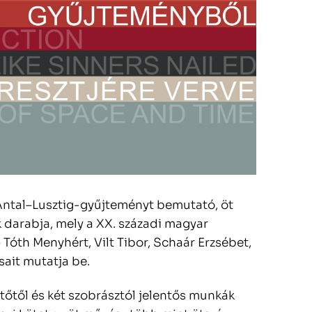
Antal–Lusztig-gyűjteményt bemutató, öt
k darabja, mely a XX. századi magyar
Tóth Menyhért, Vilt Tibor, Schaár Erzsébet,
sait mutatja be.
tőtől és két szobrásztól jelentős munkák