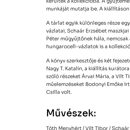
kerültek a kollekcióba. A gyűjtemé
munkáját mutatja be. A kiállításon
A tárlat egyik különleges része eg
vázlatai, Schaár Erzsébet maszkjai
Péter műgyűjtőnek hála, nemcsak 
hungarocell-vázlatok is a kollekció 
A könyv szerkesztője és két fejeze
Nagy T. Katalin, a kiállítás kurátor
szóló részeket Árvai Mária, a Vilt
műelemzéseket Bodonyi Emőke írta
Csilla volt.
Művészek:
Tóth Menyhért / Vilt Tibor / Schaár